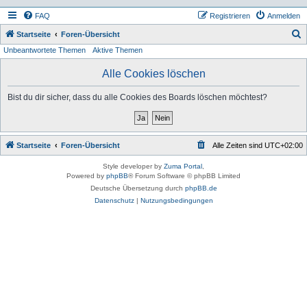
FAQ
Registrieren
Anmelden
S
Startseite
Foren-Übersicht
Unbeantwortete Themen
Aktive Themen
u
c
Alle Cookies löschen
h
Bist du dir sicher, dass du alle Cookies des Boards löschen möchtest?
e
Startseite
Foren-Übersicht
Alle Zeiten sind
UTC+02:00
Style developer by
Zuma Portal
,
Powered by
phpBB
® Forum Software © phpBB Limited
Deutsche Übersetzung durch
phpBB.de
Datenschutz
|
Nutzungsbedingungen