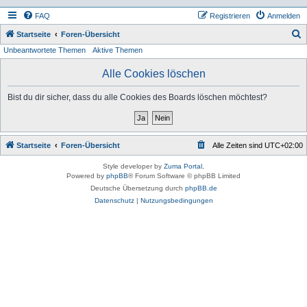
FAQ
Registrieren
Anmelden
S
Startseite
Foren-Übersicht
Unbeantwortete Themen
Aktive Themen
u
c
Alle Cookies löschen
h
Bist du dir sicher, dass du alle Cookies des Boards löschen möchtest?
e
Startseite
Foren-Übersicht
Alle Zeiten sind
UTC+02:00
Style developer by
Zuma Portal
,
Powered by
phpBB
® Forum Software © phpBB Limited
Deutsche Übersetzung durch
phpBB.de
Datenschutz
|
Nutzungsbedingungen