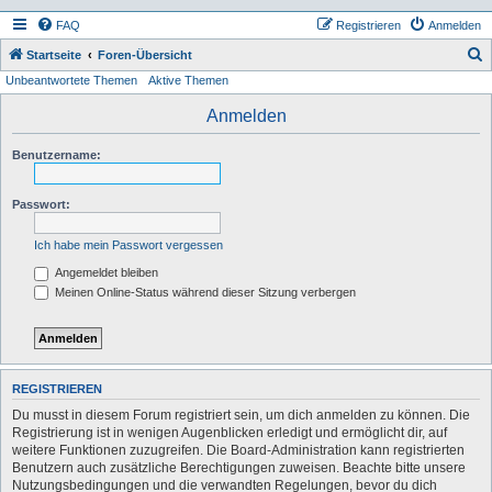
FAQ
Registrieren
Anmelden
S
Startseite
Foren-Übersicht
Unbeantwortete Themen
Aktive Themen
u
c
Anmelden
h
Benutzername:
e
Passwort:
Ich habe mein Passwort vergessen
Angemeldet bleiben
Meinen Online-Status während dieser Sitzung verbergen
REGISTRIEREN
Du musst in diesem Forum registriert sein, um dich anmelden zu können. Die
Registrierung ist in wenigen Augenblicken erledigt und ermöglicht dir, auf
weitere Funktionen zuzugreifen. Die Board-Administration kann registrierten
Benutzern auch zusätzliche Berechtigungen zuweisen. Beachte bitte unsere
Nutzungsbedingungen und die verwandten Regelungen, bevor du dich