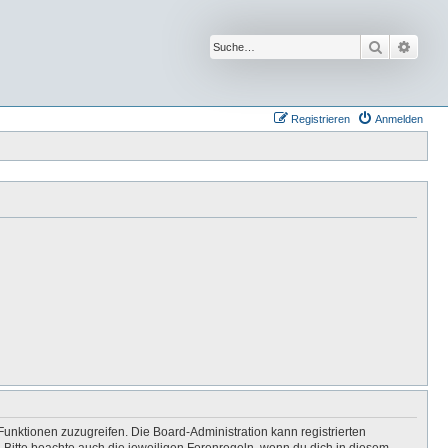
Suche
Erwei
Registrieren
Anmelden
Funktionen zuzugreifen. Die Board-Administration kann registrierten
Bitte beachte auch die jeweiligen Forenregeln, wenn du dich in diesem