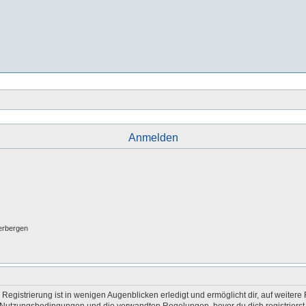
Anmelden
erbergen
egistrierung ist in wenigen Augenblicken erledigt und ermöglicht dir, auf weitere 
Nutzungsbedingungen und die verwandten Regelungen, bevor du dich registrierst. 