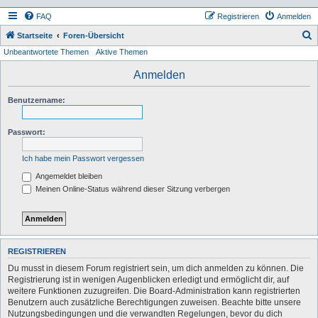
FAQ
Registrieren
Anmelden
S
Startseite
Foren-Übersicht
Unbeantwortete Themen
Aktive Themen
u
c
Anmelden
h
Benutzername:
e
Passwort:
Ich habe mein Passwort vergessen
Angemeldet bleiben
Meinen Online-Status während dieser Sitzung verbergen
REGISTRIEREN
Du musst in diesem Forum registriert sein, um dich anmelden zu können. Die
Registrierung ist in wenigen Augenblicken erledigt und ermöglicht dir, auf
weitere Funktionen zuzugreifen. Die Board-Administration kann registrierten
Benutzern auch zusätzliche Berechtigungen zuweisen. Beachte bitte unsere
Nutzungsbedingungen und die verwandten Regelungen, bevor du dich