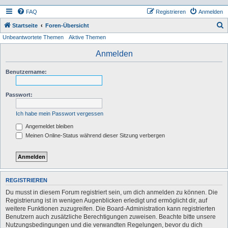
FAQ
Registrieren
Anmelden
S
Startseite
Foren-Übersicht
Unbeantwortete Themen
Aktive Themen
u
c
Anmelden
h
Benutzername:
e
Passwort:
Ich habe mein Passwort vergessen
Angemeldet bleiben
Meinen Online-Status während dieser Sitzung verbergen
REGISTRIEREN
Du musst in diesem Forum registriert sein, um dich anmelden zu können. Die
Registrierung ist in wenigen Augenblicken erledigt und ermöglicht dir, auf
weitere Funktionen zuzugreifen. Die Board-Administration kann registrierten
Benutzern auch zusätzliche Berechtigungen zuweisen. Beachte bitte unsere
Nutzungsbedingungen und die verwandten Regelungen, bevor du dich