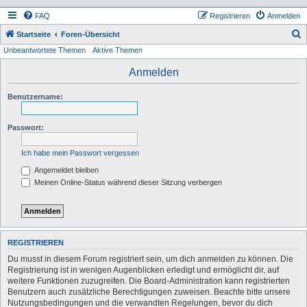
FAQ
Registrieren
Anmelden
S
Startseite
Foren-Übersicht
Unbeantwortete Themen
Aktive Themen
u
c
Anmelden
h
Benutzername:
e
Passwort:
Ich habe mein Passwort vergessen
Angemeldet bleiben
Meinen Online-Status während dieser Sitzung verbergen
REGISTRIEREN
Du musst in diesem Forum registriert sein, um dich anmelden zu können. Die
Registrierung ist in wenigen Augenblicken erledigt und ermöglicht dir, auf
weitere Funktionen zuzugreifen. Die Board-Administration kann registrierten
Benutzern auch zusätzliche Berechtigungen zuweisen. Beachte bitte unsere
Nutzungsbedingungen und die verwandten Regelungen, bevor du dich