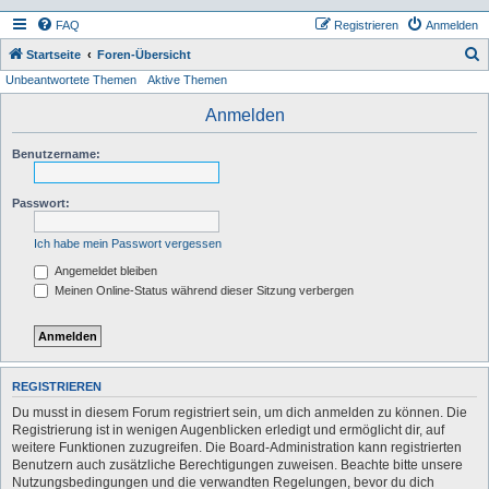
FAQ
Registrieren
Anmelden
S
Startseite
Foren-Übersicht
Unbeantwortete Themen
Aktive Themen
u
c
Anmelden
h
Benutzername:
e
Passwort:
Ich habe mein Passwort vergessen
Angemeldet bleiben
Meinen Online-Status während dieser Sitzung verbergen
REGISTRIEREN
Du musst in diesem Forum registriert sein, um dich anmelden zu können. Die
Registrierung ist in wenigen Augenblicken erledigt und ermöglicht dir, auf
weitere Funktionen zuzugreifen. Die Board-Administration kann registrierten
Benutzern auch zusätzliche Berechtigungen zuweisen. Beachte bitte unsere
Nutzungsbedingungen und die verwandten Regelungen, bevor du dich