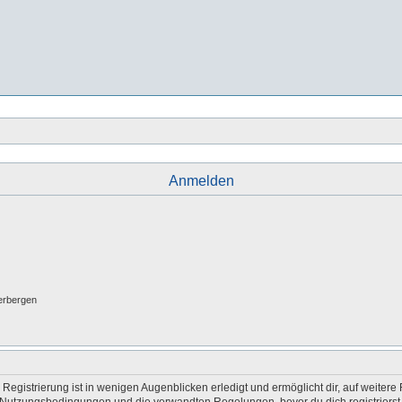
Anmelden
erbergen
egistrierung ist in wenigen Augenblicken erledigt und ermöglicht dir, auf weitere 
Nutzungsbedingungen und die verwandten Regelungen, bevor du dich registrierst. 