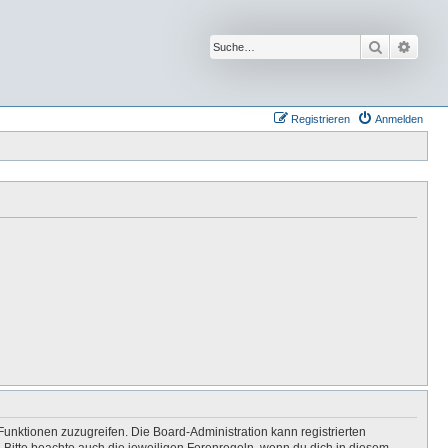
Suche
Erwei
Registrieren
Anmelden
Funktionen zuzugreifen. Die Board-Administration kann registrierten
Bitte beachte auch die jeweiligen Forenregeln, wenn du dich in diesem