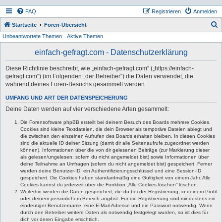
FAQ
Registrieren
Anmelden
S
Startseite
Foren-Übersicht
Unbeantwortete Themen
Aktive Themen
u
c
einfach-gefragt.com - Datenschutzerklärung
h
Diese Richtlinie beschreibt, wie „einfach-gefragt.com“ („https://einfach-
e
gefragt.com“) (im Folgenden „der Betreiber“) die Daten verwendet, die
während deines Foren-Besuchs gesammelt werden.
UMFANG UND ART DER DATENSPEICHERUNG
Deine Daten werden auf vier verschiedene Arten gesammelt:
Die Forensoftware phpBB erstellt bei deinem Besuch des Boards mehrere Cookies.
Cookies sind kleine Textdateien, die dein Browser als temporäre Dateien ablegt und
die zwischen den einzelnen Aufrufen des Boards erhalten bleiben. In diesen Cookies
sind die aktuelle ID deiner Sitzung (damit dir alle Seitenaufrufe zugeordnet werden
können), Informationen über die von dir gelesenen Beiträge (zur Markierung dieser
als gelesen/ungelesen; sofern du nicht angemeldet bist) sowie Informationen über
deine Teilnahme an Umfragen (sofern du nicht angemeldet bist) gespeichert. Ferner
werden deine Benutzer-ID, ein Authentifizierungsschlüssel und eine Session-ID
gespeichert. Die Cookies haben standardmäßig eine Gültigkeit von einem Jahr. Alle
Cookies kannst du jederzeit über die Funktion „Alle Cookies löschen“ löschen.
Weiterhin werden die Daten gespeichert, die du bei der Registrierung, in deinem Profil
oder deinem persönlichem Bereich angibst. Für die Registrierung sind mindestens ein
eindeutiger Benutzername, eine E-Mail-Adresse und ein Passwort notwendig. Wenn
durch den Betreiber weitere Daten als notwendig festgelegt wurden, so ist dies für
dich vor deren Eingabe ersichtlich.