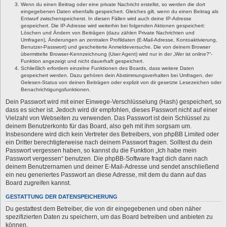
Wenn du einen Beitrag oder eine private Nachricht erstellst, so werden die dort
eingegebenen Daten ebenfalls gespeichert. Gleiches gilt, wenn du einen Beitrag als
Entwurf zwischenspeicherst. In diesen Fällen wird auch deine IP-Adresse
gespeichert. Die IP-Adresse wird weiterhin bei folgenden Aktionen gespeichert:
Löschen und Ändern von Beiträgen (dazu zählen Private Nachrichten und
Umfragen), Änderungen an zentralen Profildaten (E-Mail-Adresse, Kontoaktivierung,
Benutzer-Passwort) und gescheiterte Anmeldeversuche. Die von deinem Browser
übermittelte Browser-Kennzeichnung (User Agent) wird nur in der „Wer ist online?“-
Funktion angezeigt und nicht dauerhaft gespeichert.
Schließlich erfordern einzelne Funktionen des Boards, dass weitere Daten
gespeichert werden. Dazu gehören dein Abstimmungsverhalten bei Umfragen, der
Gelesen-Status von deinen Beiträgen oder explizit von dir gesetzte Lesezeichen oder
Benachrichtigungsfunktionen.
Dein Passwort wird mit einer Einwege-Verschlüsselung (Hash) gespeichert, so
dass es sicher ist. Jedoch wird dir empfohlen, dieses Passwort nicht auf einer
Vielzahl von Webseiten zu verwenden. Das Passwort ist dein Schlüssel zu
deinem Benutzerkonto für das Board, also geh mit ihm sorgsam um.
Insbesondere wird dich kein Vertreter des Betreibers, von phpBB Limited oder
ein Dritter berechtigterweise nach deinem Passwort fragen. Solltest du dein
Passwort vergessen haben, so kannst du die Funktion „Ich habe mein
Passwort vergessen“ benutzen. Die phpBB-Software fragt dich dann nach
deinem Benutzernamen und deiner E-Mail-Adresse und sendet anschließend
ein neu generiertes Passwort an diese Adresse, mit dem du dann auf das
Board zugreifen kannst.
GESTATTUNG DER DATENSPEICHERUNG
Du gestattest dem Betreiber, die von dir eingegebenen und oben näher
spezifizierten Daten zu speichern, um das Board betreiben und anbieten zu
können.