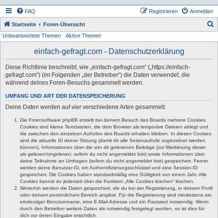
FAQ
Registrieren
Anmelden
S
Startseite
Foren-Übersicht
Unbeantwortete Themen
Aktive Themen
u
c
einfach-gefragt.com - Datenschutzerklärung
h
Diese Richtlinie beschreibt, wie „einfach-gefragt.com“ („https://einfach-
e
gefragt.com“) (im Folgenden „der Betreiber“) die Daten verwendet, die
während deines Foren-Besuchs gesammelt werden.
UMFANG UND ART DER DATENSPEICHERUNG
Deine Daten werden auf vier verschiedene Arten gesammelt:
Die Forensoftware phpBB erstellt bei deinem Besuch des Boards mehrere Cookies.
Cookies sind kleine Textdateien, die dein Browser als temporäre Dateien ablegt und
die zwischen den einzelnen Aufrufen des Boards erhalten bleiben. In diesen Cookies
sind die aktuelle ID deiner Sitzung (damit dir alle Seitenaufrufe zugeordnet werden
können), Informationen über die von dir gelesenen Beiträge (zur Markierung dieser
als gelesen/ungelesen; sofern du nicht angemeldet bist) sowie Informationen über
deine Teilnahme an Umfragen (sofern du nicht angemeldet bist) gespeichert. Ferner
werden deine Benutzer-ID, ein Authentifizierungsschlüssel und eine Session-ID
gespeichert. Die Cookies haben standardmäßig eine Gültigkeit von einem Jahr. Alle
Cookies kannst du jederzeit über die Funktion „Alle Cookies löschen“ löschen.
Weiterhin werden die Daten gespeichert, die du bei der Registrierung, in deinem Profil
oder deinem persönlichem Bereich angibst. Für die Registrierung sind mindestens ein
eindeutiger Benutzername, eine E-Mail-Adresse und ein Passwort notwendig. Wenn
durch den Betreiber weitere Daten als notwendig festgelegt wurden, so ist dies für
dich vor deren Eingabe ersichtlich.