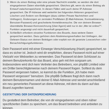
Wenn du einen Beitrag oder eine private Nachricht erstellst, so werden die dort
eingegebenen Daten ebenfalls gespeichert. Gleiches gilt, wenn du einen Beitrag als
Entwurf zwischenspeicherst. In diesen Fällen wird auch deine IP-Adresse
gespeichert. Die IP-Adresse wird weiterhin bei folgenden Aktionen gespeichert:
Löschen und Ändern von Beiträgen (dazu zählen Private Nachrichten und
Umfragen), Änderungen an zentralen Profildaten (E-Mail-Adresse, Kontoaktivierung,
Benutzer-Passwort) und gescheiterte Anmeldeversuche. Die von deinem Browser
übermittelte Browser-Kennzeichnung (User Agent) wird nur in der „Wer ist online?“-
Funktion angezeigt und nicht dauerhaft gespeichert.
Schließlich erfordern einzelne Funktionen des Boards, dass weitere Daten
gespeichert werden. Dazu gehören dein Abstimmungsverhalten bei Umfragen, der
Gelesen-Status von deinen Beiträgen oder explizit von dir gesetzte Lesezeichen oder
Benachrichtigungsfunktionen.
Dein Passwort wird mit einer Einwege-Verschlüsselung (Hash) gespeichert, so
dass es sicher ist. Jedoch wird dir empfohlen, dieses Passwort nicht auf einer
Vielzahl von Webseiten zu verwenden. Das Passwort ist dein Schlüssel zu
deinem Benutzerkonto für das Board, also geh mit ihm sorgsam um.
Insbesondere wird dich kein Vertreter des Betreibers, von phpBB Limited oder
ein Dritter berechtigterweise nach deinem Passwort fragen. Solltest du dein
Passwort vergessen haben, so kannst du die Funktion „Ich habe mein
Passwort vergessen“ benutzen. Die phpBB-Software fragt dich dann nach
deinem Benutzernamen und deiner E-Mail-Adresse und sendet anschließend
ein neu generiertes Passwort an diese Adresse, mit dem du dann auf das
Board zugreifen kannst.
GESTATTUNG DER DATENSPEICHERUNG
Du gestattest dem Betreiber, die von dir eingegebenen und oben näher
spezifizierten Daten zu speichern, um das Board betreiben und anbieten zu
können.