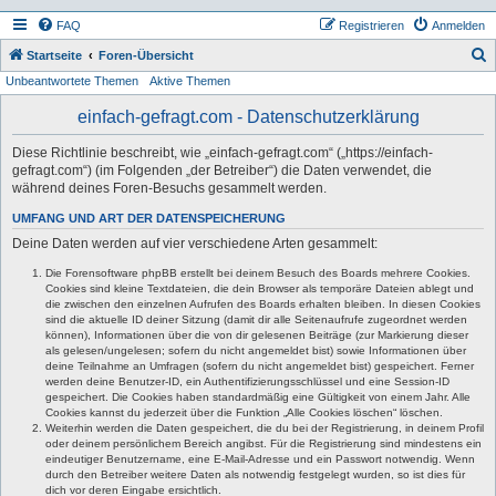
FAQ
Registrieren
Anmelden
S
Startseite
Foren-Übersicht
Unbeantwortete Themen
Aktive Themen
u
c
einfach-gefragt.com - Datenschutzerklärung
h
Diese Richtlinie beschreibt, wie „einfach-gefragt.com“ („https://einfach-
e
gefragt.com“) (im Folgenden „der Betreiber“) die Daten verwendet, die
während deines Foren-Besuchs gesammelt werden.
UMFANG UND ART DER DATENSPEICHERUNG
Deine Daten werden auf vier verschiedene Arten gesammelt:
Die Forensoftware phpBB erstellt bei deinem Besuch des Boards mehrere Cookies.
Cookies sind kleine Textdateien, die dein Browser als temporäre Dateien ablegt und
die zwischen den einzelnen Aufrufen des Boards erhalten bleiben. In diesen Cookies
sind die aktuelle ID deiner Sitzung (damit dir alle Seitenaufrufe zugeordnet werden
können), Informationen über die von dir gelesenen Beiträge (zur Markierung dieser
als gelesen/ungelesen; sofern du nicht angemeldet bist) sowie Informationen über
deine Teilnahme an Umfragen (sofern du nicht angemeldet bist) gespeichert. Ferner
werden deine Benutzer-ID, ein Authentifizierungsschlüssel und eine Session-ID
gespeichert. Die Cookies haben standardmäßig eine Gültigkeit von einem Jahr. Alle
Cookies kannst du jederzeit über die Funktion „Alle Cookies löschen“ löschen.
Weiterhin werden die Daten gespeichert, die du bei der Registrierung, in deinem Profil
oder deinem persönlichem Bereich angibst. Für die Registrierung sind mindestens ein
eindeutiger Benutzername, eine E-Mail-Adresse und ein Passwort notwendig. Wenn
durch den Betreiber weitere Daten als notwendig festgelegt wurden, so ist dies für
dich vor deren Eingabe ersichtlich.