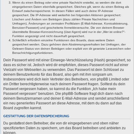
Wenn du einen Beitrag oder eine private Nachricht erstellst, so werden die dort
eingegebenen Daten ebenfalls gespeichert. Gleiches gilt, wenn du einen Beitrag als
Entwurf zwischenspeicherst. In diesen Fällen wird auch deine IP-Adresse
gespeichert. Die IP-Adresse wird weiterhin bei folgenden Aktionen gespeichert:
Löschen und Ändern von Beiträgen (dazu zählen Private Nachrichten und
Umfragen), Änderungen an zentralen Profildaten (E-Mail-Adresse, Kontoaktivierung,
Benutzer-Passwort) und gescheiterte Anmeldeversuche. Die von deinem Browser
übermittelte Browser-Kennzeichnung (User Agent) wird nur in der „Wer ist online?“-
Funktion angezeigt und nicht dauerhaft gespeichert.
Schließlich erfordern einzelne Funktionen des Boards, dass weitere Daten
gespeichert werden. Dazu gehören dein Abstimmungsverhalten bei Umfragen, der
Gelesen-Status von deinen Beiträgen oder explizit von dir gesetzte Lesezeichen oder
Benachrichtigungsfunktionen.
Dein Passwort wird mit einer Einwege-Verschlüsselung (Hash) gespeichert, so
dass es sicher ist. Jedoch wird dir empfohlen, dieses Passwort nicht auf einer
Vielzahl von Webseiten zu verwenden. Das Passwort ist dein Schlüssel zu
deinem Benutzerkonto für das Board, also geh mit ihm sorgsam um.
Insbesondere wird dich kein Vertreter des Betreibers, von phpBB Limited oder
ein Dritter berechtigterweise nach deinem Passwort fragen. Solltest du dein
Passwort vergessen haben, so kannst du die Funktion „Ich habe mein
Passwort vergessen“ benutzen. Die phpBB-Software fragt dich dann nach
deinem Benutzernamen und deiner E-Mail-Adresse und sendet anschließend
ein neu generiertes Passwort an diese Adresse, mit dem du dann auf das
Board zugreifen kannst.
GESTATTUNG DER DATENSPEICHERUNG
Du gestattest dem Betreiber, die von dir eingegebenen und oben näher
spezifizierten Daten zu speichern, um das Board betreiben und anbieten zu
können.