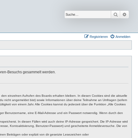
Suche
Erwei
Registrieren
Anmelden
s Foren-Besuchs gesammelt werden.
den einzelnen Aufrufen des Boards erhalten bleiben. In diesen Cookies sind die aktuelle
n du nicht angemeldet bist) sowie Informationen über deine Teilnahme an Umfragen (sofern
igkeit von einem Jahr. Alle Cookies kannst du jederzeit über die Funktion „Alle Cookies
eutiger Benutzername, eine E-Mail-Adresse und ein Passwort notwendig. Wenn durch den
nspeicherst. In diesen Fällen wird auch deine IP-Adresse gespeichert. Die IP-Adresse wird
dresse, Kontoaktivierung, Benutzer-Passwort) und gescheiterte Anmeldeversuche. Die von
en Beiträgen oder explizit von dir gesetzte Lesezeichen oder