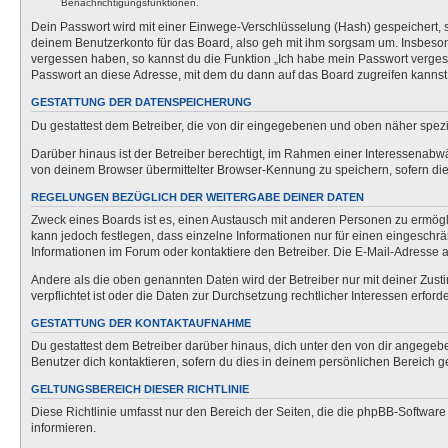
Benachrichtigungsfunktionen.
Dein Passwort wird mit einer Einwege-Verschlüsselung (Hash) gespeichert, so
deinem Benutzerkonto für das Board, also geh mit ihm sorgsam um. Insbesonde
vergessen haben, so kannst du die Funktion „Ich habe mein Passwort verge
Passwort an diese Adresse, mit dem du dann auf das Board zugreifen kannst
GESTATTUNG DER DATENSPEICHERUNG
Du gestattest dem Betreiber, die von dir eingegebenen und oben näher spezi
Darüber hinaus ist der Betreiber berechtigt, im Rahmen einer Interessenabw
von deinem Browser übermittelter Browser-Kennung zu speichern, sofern dies
REGELUNGEN BEZÜGLICH DER WEITERGABE DEINER DATEN
Zweck eines Boards ist es, einen Austausch mit anderen Personen zu ermöglich
kann jedoch festlegen, dass einzelne Informationen nur für einen eingeschrä
Informationen im Forum oder kontaktiere den Betreiber. Die E-Mail-Adresse a
Andere als die oben genannten Daten wird der Betreiber nur mit deiner Zusti
verpflichtet ist oder die Daten zur Durchsetzung rechtlicher Interessen erforde
GESTATTUNG DER KONTAKTAUFNAHME
Du gestattest dem Betreiber darüber hinaus, dich unter den von dir angegebe
Benutzer dich kontaktieren, sofern du dies in deinem persönlichen Bereich ge
GELTUNGSBEREICH DIESER RICHTLINIE
Diese Richtlinie umfasst nur den Bereich der Seiten, die die phpBB-Softwar
informieren.