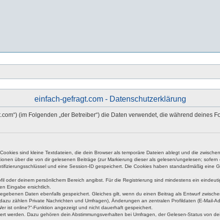
einfach-gefragt.com - Datenschutzerklärung
fragt.com“) (im Folgenden „der Betreiber“) die Daten verwendet, die während deine
okies sind kleine Textdateien, die dein Browser als temporäre Dateien ablegt und die zwischen 
ationen über die von dir gelesenen Beiträge (zur Markierung dieser als gelesen/ungelesen; sofer
tifizierungsschlüssel und eine Session-ID gespeichert. Die Cookies haben standardmäßig eine Gült
rofil oder deinem persönlichem Bereich angibst. Für die Registrierung sind mindestens ein eind
en Eingabe ersichtlich.
ngegebenen Daten ebenfalls gespeichert. Gleiches gilt, wenn du einen Beitrag als Entwurf zwische
dazu zählen Private Nachrichten und Umfragen), Änderungen an zentralen Profildaten (E-Mail-A
r ist online?“-Funktion angezeigt und nicht dauerhaft gespeichert.
hert werden. Dazu gehören dein Abstimmungsverhalten bei Umfragen, der Gelesen-Status von dein