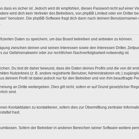
 dass es sicher ist. Jedoch wird dir empfohlen, dieses Passwort nicht auf einer V
re wird dich kein Vertreter des Betreibers, von phpBB Limited oder ein Dritter b
ssen“ benutzen. Die phpBB-Software fragt dich dann nach deinem Benutzernamen 
.
fizierten Daten zu speichern, um das Board betreiben und anbieten zu können.
ägung zwischen deinen und seinen Interessen sowie den Interessen Dritter, Zeitp
 zur Gefahrenabwehr oder zur rechtlichen Nachverfolgbarkeit notwendig ist.
en. Du bist dir daher bewusst, dass die Daten deines Profils und die von dir erstel
nkten Nutzerkreis (z. B. andere registrierte Benutzer, Administratoren etc.) zugä
us deinem Profil ist dabei jedoch nur für den Betreiber und von ihm beauftragte P
mmung an Dritte weitergeben. Dies gilt nicht, sofern er auf Grund gesetzlicher Re
rlich sind.
nen Kontaktdaten zu kontaktieren, sofern dies zur Übermittlung zentraler Informati
stattet hast.
e umfassen. Sofern der Betreiber in anderen Bereichen seiner Software weitere pe