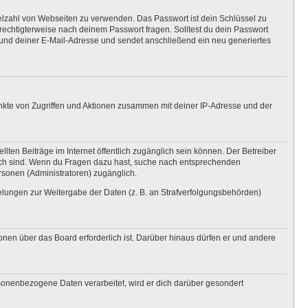
ielzahl von Webseiten zu verwenden. Das Passwort ist dein Schlüssel zu
erechtigterweise nach deinem Passwort fragen. Solltest du dein Passwort
und deiner E-Mail-Adresse und sendet anschließend ein neu generiertes
unkte von Zugriffen und Aktionen zusammen mit deiner IP-Adresse und der
lten Beiträge im Internet öffentlich zugänglich sein können. Der Betreiber
nglich sind. Wenn du Fragen dazu hast, suche nach entsprechenden
ersonen (Administratoren) zugänglich.
gelungen zur Weitergabe der Daten (z. B. an Strafverfolgungsbehörden)
onen über das Board erforderlich ist. Darüber hinaus dürfen er und andere
rsonenbezogene Daten verarbeitet, wird er dich darüber gesondert