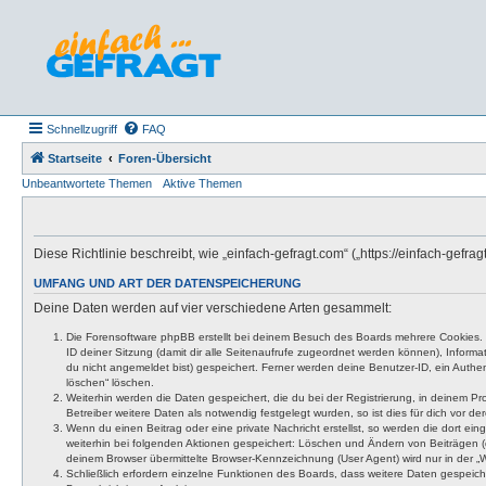
Schnellzugriff
FAQ
Startseite
Foren-Übersicht
Unbeantwortete Themen
Aktive Themen
Diese Richtlinie beschreibt, wie „einfach-gefragt.com“ („https://einfach-ge
UMFANG UND ART DER DATENSPEICHERUNG
Deine Daten werden auf vier verschiedene Arten gesammelt:
Die Forensoftware phpBB erstellt bei deinem Besuch des Boards mehrere Cookies. Co
ID deiner Sitzung (damit dir alle Seitenaufrufe zugeordnet werden können), Inform
du nicht angemeldet bist) gespeichert. Ferner werden deine Benutzer-ID, ein Authen
löschen“ löschen.
Weiterhin werden die Daten gespeichert, die du bei der Registrierung, in deinem P
Betreiber weitere Daten als notwendig festgelegt wurden, so ist dies für dich vor der
Wenn du einen Beitrag oder eine private Nachricht erstellst, so werden die dort ei
weiterhin bei folgenden Aktionen gespeichert: Löschen und Ändern von Beiträgen (
deinem Browser übermittelte Browser-Kennzeichnung (User Agent) wird nur in der „We
Schließlich erfordern einzelne Funktionen des Boards, dass weitere Daten gespeic