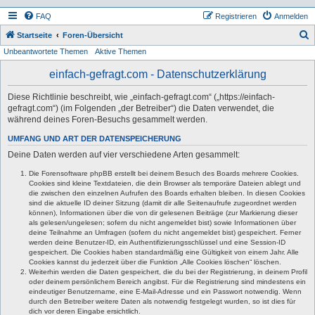
FAQ
Registrieren
Anmelden
S
Startseite
Foren-Übersicht
Unbeantwortete Themen
Aktive Themen
u
c
einfach-gefragt.com - Datenschutzerklärung
h
Diese Richtlinie beschreibt, wie „einfach-gefragt.com“ („https://einfach-
e
gefragt.com“) (im Folgenden „der Betreiber“) die Daten verwendet, die
während deines Foren-Besuchs gesammelt werden.
UMFANG UND ART DER DATENSPEICHERUNG
Deine Daten werden auf vier verschiedene Arten gesammelt:
Die Forensoftware phpBB erstellt bei deinem Besuch des Boards mehrere Cookies.
Cookies sind kleine Textdateien, die dein Browser als temporäre Dateien ablegt und
die zwischen den einzelnen Aufrufen des Boards erhalten bleiben. In diesen Cookies
sind die aktuelle ID deiner Sitzung (damit dir alle Seitenaufrufe zugeordnet werden
können), Informationen über die von dir gelesenen Beiträge (zur Markierung dieser
als gelesen/ungelesen; sofern du nicht angemeldet bist) sowie Informationen über
deine Teilnahme an Umfragen (sofern du nicht angemeldet bist) gespeichert. Ferner
werden deine Benutzer-ID, ein Authentifizierungsschlüssel und eine Session-ID
gespeichert. Die Cookies haben standardmäßig eine Gültigkeit von einem Jahr. Alle
Cookies kannst du jederzeit über die Funktion „Alle Cookies löschen“ löschen.
Weiterhin werden die Daten gespeichert, die du bei der Registrierung, in deinem Profil
oder deinem persönlichem Bereich angibst. Für die Registrierung sind mindestens ein
eindeutiger Benutzername, eine E-Mail-Adresse und ein Passwort notwendig. Wenn
durch den Betreiber weitere Daten als notwendig festgelegt wurden, so ist dies für
dich vor deren Eingabe ersichtlich.