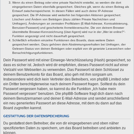
Wenn du einen Beitrag oder eine private Nachricht erstellst, so werden die dort
eingegebenen Daten ebenfalls gespeichert. Gleiches gilt, wenn du einen Beitrag als
Entwurf zwischenspeicherst. In diesen Fällen wird auch deine IP-Adresse
gespeichert. Die IP-Adresse wird weiterhin bei folgenden Aktionen gespeichert:
Löschen und Ändern von Beiträgen (dazu zählen Private Nachrichten und
Umfragen), Änderungen an zentralen Profildaten (E-Mail-Adresse, Kontoaktivierung,
Benutzer-Passwort) und gescheiterte Anmeldeversuche. Die von deinem Browser
übermittelte Browser-Kennzeichnung (User Agent) wird nur in der „Wer ist online?“-
Funktion angezeigt und nicht dauerhaft gespeichert.
Schließlich erfordern einzelne Funktionen des Boards, dass weitere Daten
gespeichert werden. Dazu gehören dein Abstimmungsverhalten bei Umfragen, der
Gelesen-Status von deinen Beiträgen oder explizit von dir gesetzte Lesezeichen oder
Benachrichtigungsfunktionen.
Dein Passwort wird mit einer Einwege-Verschlüsselung (Hash) gespeichert, so
dass es sicher ist. Jedoch wird dir empfohlen, dieses Passwort nicht auf einer
Vielzahl von Webseiten zu verwenden. Das Passwort ist dein Schlüssel zu
deinem Benutzerkonto für das Board, also geh mit ihm sorgsam um.
Insbesondere wird dich kein Vertreter des Betreibers, von phpBB Limited oder
ein Dritter berechtigterweise nach deinem Passwort fragen. Solltest du dein
Passwort vergessen haben, so kannst du die Funktion „Ich habe mein
Passwort vergessen“ benutzen. Die phpBB-Software fragt dich dann nach
deinem Benutzernamen und deiner E-Mail-Adresse und sendet anschließend
ein neu generiertes Passwort an diese Adresse, mit dem du dann auf das
Board zugreifen kannst.
GESTATTUNG DER DATENSPEICHERUNG
Du gestattest dem Betreiber, die von dir eingegebenen und oben näher
spezifizierten Daten zu speichern, um das Board betreiben und anbieten zu
können.