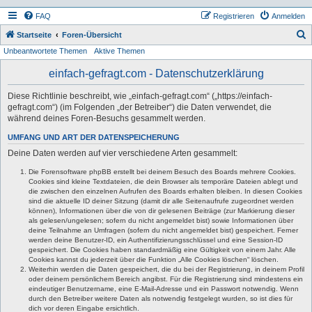
FAQ
Registrieren
Anmelden
S
Startseite
Foren-Übersicht
Unbeantwortete Themen
Aktive Themen
u
c
einfach-gefragt.com - Datenschutzerklärung
h
Diese Richtlinie beschreibt, wie „einfach-gefragt.com“ („https://einfach-
e
gefragt.com“) (im Folgenden „der Betreiber“) die Daten verwendet, die
während deines Foren-Besuchs gesammelt werden.
UMFANG UND ART DER DATENSPEICHERUNG
Deine Daten werden auf vier verschiedene Arten gesammelt:
Die Forensoftware phpBB erstellt bei deinem Besuch des Boards mehrere Cookies.
Cookies sind kleine Textdateien, die dein Browser als temporäre Dateien ablegt und
die zwischen den einzelnen Aufrufen des Boards erhalten bleiben. In diesen Cookies
sind die aktuelle ID deiner Sitzung (damit dir alle Seitenaufrufe zugeordnet werden
können), Informationen über die von dir gelesenen Beiträge (zur Markierung dieser
als gelesen/ungelesen; sofern du nicht angemeldet bist) sowie Informationen über
deine Teilnahme an Umfragen (sofern du nicht angemeldet bist) gespeichert. Ferner
werden deine Benutzer-ID, ein Authentifizierungsschlüssel und eine Session-ID
gespeichert. Die Cookies haben standardmäßig eine Gültigkeit von einem Jahr. Alle
Cookies kannst du jederzeit über die Funktion „Alle Cookies löschen“ löschen.
Weiterhin werden die Daten gespeichert, die du bei der Registrierung, in deinem Profil
oder deinem persönlichem Bereich angibst. Für die Registrierung sind mindestens ein
eindeutiger Benutzername, eine E-Mail-Adresse und ein Passwort notwendig. Wenn
durch den Betreiber weitere Daten als notwendig festgelegt wurden, so ist dies für
dich vor deren Eingabe ersichtlich.