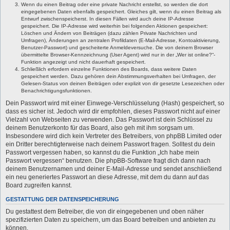
Wenn du einen Beitrag oder eine private Nachricht erstellst, so werden die dort
eingegebenen Daten ebenfalls gespeichert. Gleiches gilt, wenn du einen Beitrag als
Entwurf zwischenspeicherst. In diesen Fällen wird auch deine IP-Adresse
gespeichert. Die IP-Adresse wird weiterhin bei folgenden Aktionen gespeichert:
Löschen und Ändern von Beiträgen (dazu zählen Private Nachrichten und
Umfragen), Änderungen an zentralen Profildaten (E-Mail-Adresse, Kontoaktivierung,
Benutzer-Passwort) und gescheiterte Anmeldeversuche. Die von deinem Browser
übermittelte Browser-Kennzeichnung (User Agent) wird nur in der „Wer ist online?“-
Funktion angezeigt und nicht dauerhaft gespeichert.
Schließlich erfordern einzelne Funktionen des Boards, dass weitere Daten
gespeichert werden. Dazu gehören dein Abstimmungsverhalten bei Umfragen, der
Gelesen-Status von deinen Beiträgen oder explizit von dir gesetzte Lesezeichen oder
Benachrichtigungsfunktionen.
Dein Passwort wird mit einer Einwege-Verschlüsselung (Hash) gespeichert, so
dass es sicher ist. Jedoch wird dir empfohlen, dieses Passwort nicht auf einer
Vielzahl von Webseiten zu verwenden. Das Passwort ist dein Schlüssel zu
deinem Benutzerkonto für das Board, also geh mit ihm sorgsam um.
Insbesondere wird dich kein Vertreter des Betreibers, von phpBB Limited oder
ein Dritter berechtigterweise nach deinem Passwort fragen. Solltest du dein
Passwort vergessen haben, so kannst du die Funktion „Ich habe mein
Passwort vergessen“ benutzen. Die phpBB-Software fragt dich dann nach
deinem Benutzernamen und deiner E-Mail-Adresse und sendet anschließend
ein neu generiertes Passwort an diese Adresse, mit dem du dann auf das
Board zugreifen kannst.
GESTATTUNG DER DATENSPEICHERUNG
Du gestattest dem Betreiber, die von dir eingegebenen und oben näher
spezifizierten Daten zu speichern, um das Board betreiben und anbieten zu
können.