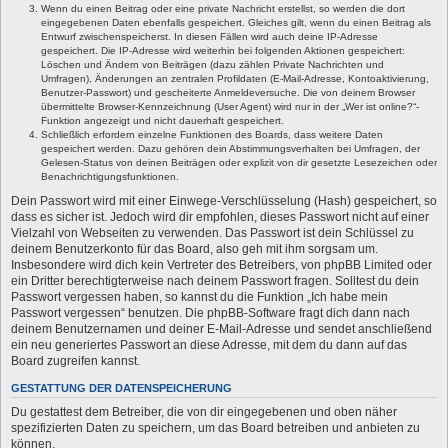
Wenn du einen Beitrag oder eine private Nachricht erstellst, so werden die dort
eingegebenen Daten ebenfalls gespeichert. Gleiches gilt, wenn du einen Beitrag als
Entwurf zwischenspeicherst. In diesen Fällen wird auch deine IP-Adresse
gespeichert. Die IP-Adresse wird weiterhin bei folgenden Aktionen gespeichert:
Löschen und Ändern von Beiträgen (dazu zählen Private Nachrichten und
Umfragen), Änderungen an zentralen Profildaten (E-Mail-Adresse, Kontoaktivierung,
Benutzer-Passwort) und gescheiterte Anmeldeversuche. Die von deinem Browser
übermittelte Browser-Kennzeichnung (User Agent) wird nur in der „Wer ist online?“-
Funktion angezeigt und nicht dauerhaft gespeichert.
Schließlich erfordern einzelne Funktionen des Boards, dass weitere Daten
gespeichert werden. Dazu gehören dein Abstimmungsverhalten bei Umfragen, der
Gelesen-Status von deinen Beiträgen oder explizit von dir gesetzte Lesezeichen oder
Benachrichtigungsfunktionen.
Dein Passwort wird mit einer Einwege-Verschlüsselung (Hash) gespeichert, so
dass es sicher ist. Jedoch wird dir empfohlen, dieses Passwort nicht auf einer
Vielzahl von Webseiten zu verwenden. Das Passwort ist dein Schlüssel zu
deinem Benutzerkonto für das Board, also geh mit ihm sorgsam um.
Insbesondere wird dich kein Vertreter des Betreibers, von phpBB Limited oder
ein Dritter berechtigterweise nach deinem Passwort fragen. Solltest du dein
Passwort vergessen haben, so kannst du die Funktion „Ich habe mein
Passwort vergessen“ benutzen. Die phpBB-Software fragt dich dann nach
deinem Benutzernamen und deiner E-Mail-Adresse und sendet anschließend
ein neu generiertes Passwort an diese Adresse, mit dem du dann auf das
Board zugreifen kannst.
GESTATTUNG DER DATENSPEICHERUNG
Du gestattest dem Betreiber, die von dir eingegebenen und oben näher
spezifizierten Daten zu speichern, um das Board betreiben und anbieten zu
können.