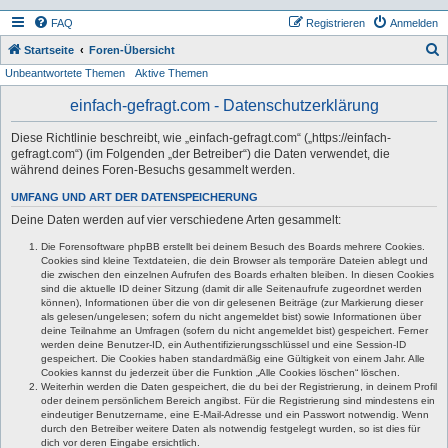
FAQ
Registrieren
Anmelden
S
Startseite
Foren-Übersicht
Unbeantwortete Themen
Aktive Themen
u
c
einfach-gefragt.com - Datenschutzerklärung
h
Diese Richtlinie beschreibt, wie „einfach-gefragt.com“ („https://einfach-
e
gefragt.com“) (im Folgenden „der Betreiber“) die Daten verwendet, die
während deines Foren-Besuchs gesammelt werden.
UMFANG UND ART DER DATENSPEICHERUNG
Deine Daten werden auf vier verschiedene Arten gesammelt:
Die Forensoftware phpBB erstellt bei deinem Besuch des Boards mehrere Cookies.
Cookies sind kleine Textdateien, die dein Browser als temporäre Dateien ablegt und
die zwischen den einzelnen Aufrufen des Boards erhalten bleiben. In diesen Cookies
sind die aktuelle ID deiner Sitzung (damit dir alle Seitenaufrufe zugeordnet werden
können), Informationen über die von dir gelesenen Beiträge (zur Markierung dieser
als gelesen/ungelesen; sofern du nicht angemeldet bist) sowie Informationen über
deine Teilnahme an Umfragen (sofern du nicht angemeldet bist) gespeichert. Ferner
werden deine Benutzer-ID, ein Authentifizierungsschlüssel und eine Session-ID
gespeichert. Die Cookies haben standardmäßig eine Gültigkeit von einem Jahr. Alle
Cookies kannst du jederzeit über die Funktion „Alle Cookies löschen“ löschen.
Weiterhin werden die Daten gespeichert, die du bei der Registrierung, in deinem Profil
oder deinem persönlichem Bereich angibst. Für die Registrierung sind mindestens ein
eindeutiger Benutzername, eine E-Mail-Adresse und ein Passwort notwendig. Wenn
durch den Betreiber weitere Daten als notwendig festgelegt wurden, so ist dies für
dich vor deren Eingabe ersichtlich.