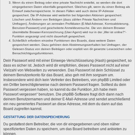
Wenn du einen Beitrag oder eine private Nachricht erstellst, so werden die dort
eingegebenen Daten ebenfalls gespeichert. Gleiches gilt, wenn du einen Beitrag als
Entwurf zwischenspeicherst. In diesen Fällen wird auch deine IP-Adresse
gespeichert. Die IP-Adresse wird weiterhin bei folgenden Aktionen gespeichert:
Löschen und Ändern von Beiträgen (dazu zählen Private Nachrichten und
Umfragen), Änderungen an zentralen Profildaten (E-Mail-Adresse, Kontoaktivierung,
Benutzer-Passwort) und gescheiterte Anmeldeversuche. Die von deinem Browser
übermittelte Browser-Kennzeichnung (User Agent) wird nur in der „Wer ist online?“-
Funktion angezeigt und nicht dauerhaft gespeichert.
Schließlich erfordern einzelne Funktionen des Boards, dass weitere Daten
gespeichert werden. Dazu gehören dein Abstimmungsverhalten bei Umfragen, der
Gelesen-Status von deinen Beiträgen oder explizit von dir gesetzte Lesezeichen oder
Benachrichtigungsfunktionen.
Dein Passwort wird mit einer Einwege-Verschlüsselung (Hash) gespeichert, so
dass es sicher ist. Jedoch wird dir empfohlen, dieses Passwort nicht auf einer
Vielzahl von Webseiten zu verwenden. Das Passwort ist dein Schlüssel zu
deinem Benutzerkonto für das Board, also geh mit ihm sorgsam um.
Insbesondere wird dich kein Vertreter des Betreibers, von phpBB Limited oder
ein Dritter berechtigterweise nach deinem Passwort fragen. Solltest du dein
Passwort vergessen haben, so kannst du die Funktion „Ich habe mein
Passwort vergessen“ benutzen. Die phpBB-Software fragt dich dann nach
deinem Benutzernamen und deiner E-Mail-Adresse und sendet anschließend
ein neu generiertes Passwort an diese Adresse, mit dem du dann auf das
Board zugreifen kannst.
GESTATTUNG DER DATENSPEICHERUNG
Du gestattest dem Betreiber, die von dir eingegebenen und oben näher
spezifizierten Daten zu speichern, um das Board betreiben und anbieten zu
können.