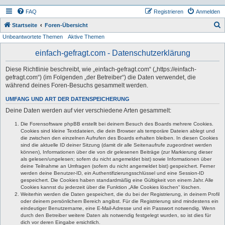
FAQ
Registrieren
Anmelden
S
Startseite
Foren-Übersicht
Unbeantwortete Themen
Aktive Themen
u
c
einfach-gefragt.com - Datenschutzerklärung
h
Diese Richtlinie beschreibt, wie „einfach-gefragt.com“ („https://einfach-
e
gefragt.com“) (im Folgenden „der Betreiber“) die Daten verwendet, die
während deines Foren-Besuchs gesammelt werden.
UMFANG UND ART DER DATENSPEICHERUNG
Deine Daten werden auf vier verschiedene Arten gesammelt:
Die Forensoftware phpBB erstellt bei deinem Besuch des Boards mehrere Cookies.
Cookies sind kleine Textdateien, die dein Browser als temporäre Dateien ablegt und
die zwischen den einzelnen Aufrufen des Boards erhalten bleiben. In diesen Cookies
sind die aktuelle ID deiner Sitzung (damit dir alle Seitenaufrufe zugeordnet werden
können), Informationen über die von dir gelesenen Beiträge (zur Markierung dieser
als gelesen/ungelesen; sofern du nicht angemeldet bist) sowie Informationen über
deine Teilnahme an Umfragen (sofern du nicht angemeldet bist) gespeichert. Ferner
werden deine Benutzer-ID, ein Authentifizierungsschlüssel und eine Session-ID
gespeichert. Die Cookies haben standardmäßig eine Gültigkeit von einem Jahr. Alle
Cookies kannst du jederzeit über die Funktion „Alle Cookies löschen“ löschen.
Weiterhin werden die Daten gespeichert, die du bei der Registrierung, in deinem Profil
oder deinem persönlichem Bereich angibst. Für die Registrierung sind mindestens ein
eindeutiger Benutzername, eine E-Mail-Adresse und ein Passwort notwendig. Wenn
durch den Betreiber weitere Daten als notwendig festgelegt wurden, so ist dies für
dich vor deren Eingabe ersichtlich.