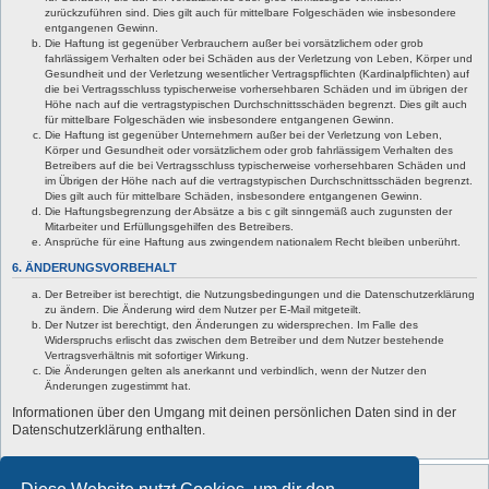
zurückzuführen sind. Dies gilt auch für mittelbare Folgeschäden wie insbesondere
entgangenen Gewinn.
Die Haftung ist gegenüber Verbrauchern außer bei vorsätzlichem oder grob
fahrlässigem Verhalten oder bei Schäden aus der Verletzung von Leben, Körper und
Gesundheit und der Verletzung wesentlicher Vertragspflichten (Kardinalpflichten) auf
die bei Vertragsschluss typischerweise vorhersehbaren Schäden und im übrigen der
Höhe nach auf die vertragstypischen Durchschnittsschäden begrenzt. Dies gilt auch
für mittelbare Folgeschäden wie insbesondere entgangenen Gewinn.
Die Haftung ist gegenüber Unternehmern außer bei der Verletzung von Leben,
Körper und Gesundheit oder vorsätzlichem oder grob fahrlässigem Verhalten des
Betreibers auf die bei Vertragsschluss typischerweise vorhersehbaren Schäden und
im Übrigen der Höhe nach auf die vertragstypischen Durchschnittsschäden begrenzt.
Dies gilt auch für mittelbare Schäden, insbesondere entgangenen Gewinn.
Die Haftungsbegrenzung der Absätze a bis c gilt sinngemäß auch zugunsten der
Mitarbeiter und Erfüllungsgehilfen des Betreibers.
Ansprüche für eine Haftung aus zwingendem nationalem Recht bleiben unberührt.
6. ÄNDERUNGSVORBEHALT
Der Betreiber ist berechtigt, die Nutzungsbedingungen und die Datenschutzerklärung
zu ändern. Die Änderung wird dem Nutzer per E-Mail mitgeteilt.
Der Nutzer ist berechtigt, den Änderungen zu widersprechen. Im Falle des
Widerspruchs erlischt das zwischen dem Betreiber und dem Nutzer bestehende
Vertragsverhältnis mit sofortiger Wirkung.
Die Änderungen gelten als anerkannt und verbindlich, wenn der Nutzer den
Änderungen zugestimmt hat.
Informationen über den Umgang mit deinen persönlichen Daten sind in der
Datenschutzerklärung enthalten.