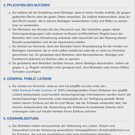
3. PFLICHTEN DES NUTZERS
Du erklärst mit der Erstellung eines Beitrags, dass er keine Inhalte enthält, die gegen
geltendes Recht oder die guten Sitten verstoßen. Du erklärst insbesondere, dass du
das Recht besitzt, die in deinen Beiträgen verwendeten Links und Bilder zu setzen
bzw. zu verwenden.
Der Betreiber des Boards übt das Hausrecht aus. Bei Verstößen gegen diese
Nutzungsbedingungen oder anderer im Board veröffentlichten Regeln kann der
Betreiber dich nach Abmahnung zeitweise oder dauerhaft von der Nutzung dieses
Boards ausschließen und dir ein Hausverbot erteilen.
Du nimmst zur Kenntnis, dass der Betreiber keine Verantwortung für die Inhalte von
Beiträgen übernimmt, die er nicht selbst erstellt hat oder die er nicht zur Kenntnis
genommen hat. Du gestattest dem Betreiber, dein Benutzerkonto, Beiträge und
Funktionen jederzeit zu löschen oder zu sperren.
Du gestattest dem Betreiber darüber hinaus, deine Beiträge abzuändern, sofern sie
gegen o. g. Regeln verstoßen oder geeignet sind, dem Betreiber oder einem Dritten
Schaden zuzufügen.
4. GENERAL PUBLIC LICENSE
Du nimmst zur Kenntnis, dass es sich bei phpBB um eine unter der „
GNU General Public License v2
“ (GPL) bereitgestellten Foren-Software von phpBB
Limited (www.phpbb.com) handelt; deutschsprachige Informationen werden durch die
deutschsprachige Community unter www.phpbb.de zur Verfügung gestellt. Beide
haben keinen Einfluss auf die Art und Weise, wie die Software verwendet wird. Sie
können insbesondere die Verwendung der Software für bestimmte Zwecke nicht
untersagen oder auf Inhalte fremder Foren Einfluss nehmen.
5. GEWÄHRLEISTUNG
Der Betreiber haftet mit Ausnahme der Verletzung von Leben, Körper und
Gesundheit und der Verletzung wesentlicher Vertragspflichten (Kardinalpflichten) nur
für Schäden, die auf ein vorsätzliches oder grob fahrlässiges Verhalten