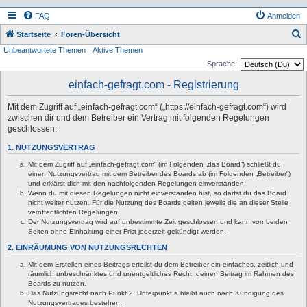
FAQ
Anmelden
S
Startseite
Foren-Übersicht
Unbeantwortete Themen
Aktive Themen
u
Sprache:
c
einfach-gefragt.com - Registrierung
h
e
Mit dem Zugriff auf „einfach-gefragt.com“ („https://einfach-gefragt.com“) wird
zwischen dir und dem Betreiber ein Vertrag mit folgenden Regelungen
geschlossen:
1. NUTZUNGSVERTRAG
Mit dem Zugriff auf „einfach-gefragt.com“ (im Folgenden „das Board“) schließt du
einen Nutzungsvertrag mit dem Betreiber des Boards ab (im Folgenden „Betreiber“)
und erklärst dich mit den nachfolgenden Regelungen einverstanden.
Wenn du mit diesen Regelungen nicht einverstanden bist, so darfst du das Board
nicht weiter nutzen. Für die Nutzung des Boards gelten jeweils die an dieser Stelle
veröffentlichten Regelungen.
Der Nutzungsvertrag wird auf unbestimmte Zeit geschlossen und kann von beiden
Seiten ohne Einhaltung einer Frist jederzeit gekündigt werden.
2. EINRÄUMUNG VON NUTZUNGSRECHTEN
Mit dem Erstellen eines Beitrags erteilst du dem Betreiber ein einfaches, zeitlich und
räumlich unbeschränktes und unentgeltliches Recht, deinen Beitrag im Rahmen des
Boards zu nutzen.
Das Nutzungsrecht nach Punkt 2, Unterpunkt a bleibt auch nach Kündigung des
Nutzungsvertrages bestehen.