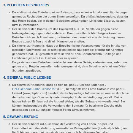
3. PFLICHTEN DES NUTZERS
Du erklärst mit der Erstellung eines Beitrags, dass er keine Inhalte enthält, die gegen
geltendes Recht oder die guten Sitten verstoßen. Du erklärst insbesondere, dass du
das Recht besitzt, die in deinen Beiträgen verwendeten Links und Bilder zu setzen
bzw. zu verwenden.
Der Betreiber des Boards übt das Hausrecht aus. Bei Verstößen gegen diese
Nutzungsbedingungen oder anderer im Board veröffentlichten Regeln kann der
Betreiber dich nach Abmahnung zeitweise oder dauerhaft von der Nutzung dieses
Boards ausschließen und dir ein Hausverbot erteilen.
Du nimmst zur Kenntnis, dass der Betreiber keine Verantwortung für die Inhalte von
Beiträgen übernimmt, die er nicht selbst erstellt hat oder die er nicht zur Kenntnis
genommen hat. Du gestattest dem Betreiber, dein Benutzerkonto, Beiträge und
Funktionen jederzeit zu löschen oder zu sperren.
Du gestattest dem Betreiber darüber hinaus, deine Beiträge abzuändern, sofern sie
gegen o. g. Regeln verstoßen oder geeignet sind, dem Betreiber oder einem Dritten
Schaden zuzufügen.
4. GENERAL PUBLIC LICENSE
Du nimmst zur Kenntnis, dass es sich bei phpBB um eine unter der „
GNU General Public License v2
“ (GPL) bereitgestellten Foren-Software von phpBB
Limited (www.phpbb.com) handelt; deutschsprachige Informationen werden durch die
deutschsprachige Community unter www.phpbb.de zur Verfügung gestellt. Beide
haben keinen Einfluss auf die Art und Weise, wie die Software verwendet wird. Sie
können insbesondere die Verwendung der Software für bestimmte Zwecke nicht
untersagen oder auf Inhalte fremder Foren Einfluss nehmen.
5. GEWÄHRLEISTUNG
Der Betreiber haftet mit Ausnahme der Verletzung von Leben, Körper und
Gesundheit und der Verletzung wesentlicher Vertragspflichten (Kardinalpflichten) nur
für Schäden, die auf ein vorsätzliches oder grob fahrlässiges Verhalten