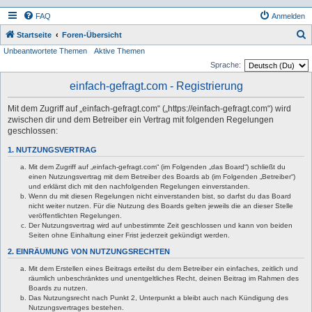
FAQ
Anmelden
S
Startseite
Foren-Übersicht
Unbeantwortete Themen
Aktive Themen
u
Sprache:
c
einfach-gefragt.com - Registrierung
h
e
Mit dem Zugriff auf „einfach-gefragt.com“ („https://einfach-gefragt.com“) wird
zwischen dir und dem Betreiber ein Vertrag mit folgenden Regelungen
geschlossen:
1. NUTZUNGSVERTRAG
Mit dem Zugriff auf „einfach-gefragt.com“ (im Folgenden „das Board“) schließt du
einen Nutzungsvertrag mit dem Betreiber des Boards ab (im Folgenden „Betreiber“)
und erklärst dich mit den nachfolgenden Regelungen einverstanden.
Wenn du mit diesen Regelungen nicht einverstanden bist, so darfst du das Board
nicht weiter nutzen. Für die Nutzung des Boards gelten jeweils die an dieser Stelle
veröffentlichten Regelungen.
Der Nutzungsvertrag wird auf unbestimmte Zeit geschlossen und kann von beiden
Seiten ohne Einhaltung einer Frist jederzeit gekündigt werden.
2. EINRÄUMUNG VON NUTZUNGSRECHTEN
Mit dem Erstellen eines Beitrags erteilst du dem Betreiber ein einfaches, zeitlich und
räumlich unbeschränktes und unentgeltliches Recht, deinen Beitrag im Rahmen des
Boards zu nutzen.
Das Nutzungsrecht nach Punkt 2, Unterpunkt a bleibt auch nach Kündigung des
Nutzungsvertrages bestehen.