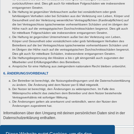
zurückzuführen sind. Dies gilt auch für mittelbare Folgeschäden wie insbesondere
entgangenen Gewinn.
Die Haftung ist gegenüber Verbrauchern außer bei vorsätzlichem oder grob
fahrlässigem Verhalten oder bei Schäden aus der Verletzung von Leben, Körper und
Gesundheit und der Verletzung wesentlicher Vertragspflichten (Kardinalpflichten) auf
die bei Vertragsschluss typischerweise vorhersehbaren Schäden und im übrigen der
Höhe nach auf die vertragstypischen Durchschnittsschäden begrenzt. Dies gilt auch
für mittelbare Folgeschäden wie insbesondere entgangenen Gewinn.
Die Haftung ist gegenüber Unternehmern außer bei der Verletzung von Leben,
Körper und Gesundheit oder vorsätzlichem oder grob fahrlässigem Verhalten des
Betreibers auf die bei Vertragsschluss typischerweise vorhersehbaren Schäden und
im Übrigen der Höhe nach auf die vertragstypischen Durchschnittsschäden begrenzt.
Dies gilt auch für mittelbare Schäden, insbesondere entgangenen Gewinn.
Die Haftungsbegrenzung der Absätze a bis c gilt sinngemäß auch zugunsten der
Mitarbeiter und Erfüllungsgehilfen des Betreibers.
Ansprüche für eine Haftung aus zwingendem nationalem Recht bleiben unberührt.
6. ÄNDERUNGSVORBEHALT
Der Betreiber ist berechtigt, die Nutzungsbedingungen und die Datenschutzerklärung
zu ändern. Die Änderung wird dem Nutzer per E-Mail mitgeteilt.
Der Nutzer ist berechtigt, den Änderungen zu widersprechen. Im Falle des
Widerspruchs erlischt das zwischen dem Betreiber und dem Nutzer bestehende
Vertragsverhältnis mit sofortiger Wirkung.
Die Änderungen gelten als anerkannt und verbindlich, wenn der Nutzer den
Änderungen zugestimmt hat.
Informationen über den Umgang mit deinen persönlichen Daten sind in der
Datenschutzerklärung enthalten.