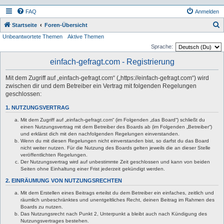
FAQ
Anmelden
S
Startseite
Foren-Übersicht
Unbeantwortete Themen
Aktive Themen
u
Sprache:
c
einfach-gefragt.com - Registrierung
h
e
Mit dem Zugriff auf „einfach-gefragt.com“ („https://einfach-gefragt.com“) wird
zwischen dir und dem Betreiber ein Vertrag mit folgenden Regelungen
geschlossen:
1. NUTZUNGSVERTRAG
Mit dem Zugriff auf „einfach-gefragt.com“ (im Folgenden „das Board“) schließt du
einen Nutzungsvertrag mit dem Betreiber des Boards ab (im Folgenden „Betreiber“)
und erklärst dich mit den nachfolgenden Regelungen einverstanden.
Wenn du mit diesen Regelungen nicht einverstanden bist, so darfst du das Board
nicht weiter nutzen. Für die Nutzung des Boards gelten jeweils die an dieser Stelle
veröffentlichten Regelungen.
Der Nutzungsvertrag wird auf unbestimmte Zeit geschlossen und kann von beiden
Seiten ohne Einhaltung einer Frist jederzeit gekündigt werden.
2. EINRÄUMUNG VON NUTZUNGSRECHTEN
Mit dem Erstellen eines Beitrags erteilst du dem Betreiber ein einfaches, zeitlich und
räumlich unbeschränktes und unentgeltliches Recht, deinen Beitrag im Rahmen des
Boards zu nutzen.
Das Nutzungsrecht nach Punkt 2, Unterpunkt a bleibt auch nach Kündigung des
Nutzungsvertrages bestehen.