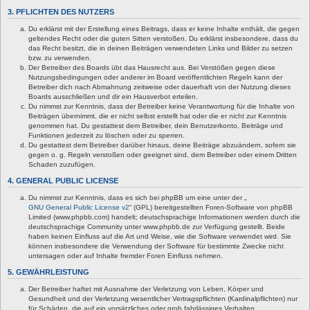
3. PFLICHTEN DES NUTZERS
Du erklärst mit der Erstellung eines Beitrags, dass er keine Inhalte enthält, die gegen
geltendes Recht oder die guten Sitten verstoßen. Du erklärst insbesondere, dass du
das Recht besitzt, die in deinen Beiträgen verwendeten Links und Bilder zu setzen
bzw. zu verwenden.
Der Betreiber des Boards übt das Hausrecht aus. Bei Verstößen gegen diese
Nutzungsbedingungen oder anderer im Board veröffentlichten Regeln kann der
Betreiber dich nach Abmahnung zeitweise oder dauerhaft von der Nutzung dieses
Boards ausschließen und dir ein Hausverbot erteilen.
Du nimmst zur Kenntnis, dass der Betreiber keine Verantwortung für die Inhalte von
Beiträgen übernimmt, die er nicht selbst erstellt hat oder die er nicht zur Kenntnis
genommen hat. Du gestattest dem Betreiber, dein Benutzerkonto, Beiträge und
Funktionen jederzeit zu löschen oder zu sperren.
Du gestattest dem Betreiber darüber hinaus, deine Beiträge abzuändern, sofern sie
gegen o. g. Regeln verstoßen oder geeignet sind, dem Betreiber oder einem Dritten
Schaden zuzufügen.
4. GENERAL PUBLIC LICENSE
Du nimmst zur Kenntnis, dass es sich bei phpBB um eine unter der „
GNU General Public License v2
“ (GPL) bereitgestellten Foren-Software von phpBB
Limited (www.phpbb.com) handelt; deutschsprachige Informationen werden durch die
deutschsprachige Community unter www.phpbb.de zur Verfügung gestellt. Beide
haben keinen Einfluss auf die Art und Weise, wie die Software verwendet wird. Sie
können insbesondere die Verwendung der Software für bestimmte Zwecke nicht
untersagen oder auf Inhalte fremder Foren Einfluss nehmen.
5. GEWÄHRLEISTUNG
Der Betreiber haftet mit Ausnahme der Verletzung von Leben, Körper und
Gesundheit und der Verletzung wesentlicher Vertragspflichten (Kardinalpflichten) nur
für Schäden, die auf ein vorsätzliches oder grob fahrlässiges Verhalten