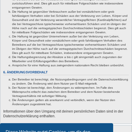
zurückzuführen sind. Dies gilt auch für mittelbare Folgeschäden wie insbesondere
entgangenen Gewinn.
Die Haftung ist gegenüber Verbrauchern außer bei vorsätzlichem oder grob
fahrlässigem Verhalten oder bei Schäden aus der Verletzung von Leben, Körper und
Gesundheit und der Verletzung wesentlicher Vertragspflichten (Kardinalpflichten) auf
die bei Vertragsschluss typischerweise vorhersehbaren Schäden und im übrigen der
Höhe nach auf die vertragstypischen Durchschnittsschäden begrenzt. Dies gilt auch
für mittelbare Folgeschäden wie insbesondere entgangenen Gewinn.
Die Haftung ist gegenüber Unternehmern außer bei der Verletzung von Leben,
Körper und Gesundheit oder vorsätzlichem oder grob fahrlässigem Verhalten des
Betreibers auf die bei Vertragsschluss typischerweise vorhersehbaren Schäden und
im Übrigen der Höhe nach auf die vertragstypischen Durchschnittsschäden begrenzt.
Dies gilt auch für mittelbare Schäden, insbesondere entgangenen Gewinn.
Die Haftungsbegrenzung der Absätze a bis c gilt sinngemäß auch zugunsten der
Mitarbeiter und Erfüllungsgehilfen des Betreibers.
Ansprüche für eine Haftung aus zwingendem nationalem Recht bleiben unberührt.
6. ÄNDERUNGSVORBEHALT
Der Betreiber ist berechtigt, die Nutzungsbedingungen und die Datenschutzerklärung
zu ändern. Die Änderung wird dem Nutzer per E-Mail mitgeteilt.
Der Nutzer ist berechtigt, den Änderungen zu widersprechen. Im Falle des
Widerspruchs erlischt das zwischen dem Betreiber und dem Nutzer bestehende
Vertragsverhältnis mit sofortiger Wirkung.
Die Änderungen gelten als anerkannt und verbindlich, wenn der Nutzer den
Änderungen zugestimmt hat.
Informationen über den Umgang mit deinen persönlichen Daten sind in der
Datenschutzerklärung enthalten.