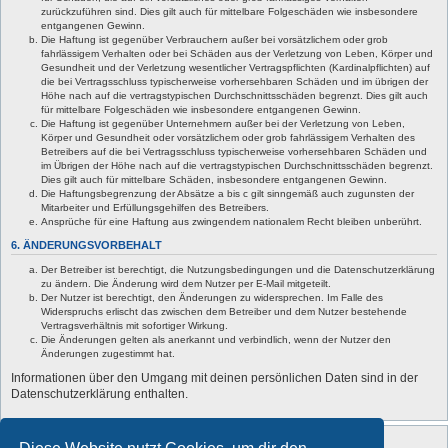
zurückzuführen sind. Dies gilt auch für mittelbare Folgeschäden wie insbesondere
entgangenen Gewinn.
Die Haftung ist gegenüber Verbrauchern außer bei vorsätzlichem oder grob
fahrlässigem Verhalten oder bei Schäden aus der Verletzung von Leben, Körper und
Gesundheit und der Verletzung wesentlicher Vertragspflichten (Kardinalpflichten) auf
die bei Vertragsschluss typischerweise vorhersehbaren Schäden und im übrigen der
Höhe nach auf die vertragstypischen Durchschnittsschäden begrenzt. Dies gilt auch
für mittelbare Folgeschäden wie insbesondere entgangenen Gewinn.
Die Haftung ist gegenüber Unternehmern außer bei der Verletzung von Leben,
Körper und Gesundheit oder vorsätzlichem oder grob fahrlässigem Verhalten des
Betreibers auf die bei Vertragsschluss typischerweise vorhersehbaren Schäden und
im Übrigen der Höhe nach auf die vertragstypischen Durchschnittsschäden begrenzt.
Dies gilt auch für mittelbare Schäden, insbesondere entgangenen Gewinn.
Die Haftungsbegrenzung der Absätze a bis c gilt sinngemäß auch zugunsten der
Mitarbeiter und Erfüllungsgehilfen des Betreibers.
Ansprüche für eine Haftung aus zwingendem nationalem Recht bleiben unberührt.
6. ÄNDERUNGSVORBEHALT
Der Betreiber ist berechtigt, die Nutzungsbedingungen und die Datenschutzerklärung
zu ändern. Die Änderung wird dem Nutzer per E-Mail mitgeteilt.
Der Nutzer ist berechtigt, den Änderungen zu widersprechen. Im Falle des
Widerspruchs erlischt das zwischen dem Betreiber und dem Nutzer bestehende
Vertragsverhältnis mit sofortiger Wirkung.
Die Änderungen gelten als anerkannt und verbindlich, wenn der Nutzer den
Änderungen zugestimmt hat.
Informationen über den Umgang mit deinen persönlichen Daten sind in der
Datenschutzerklärung enthalten.