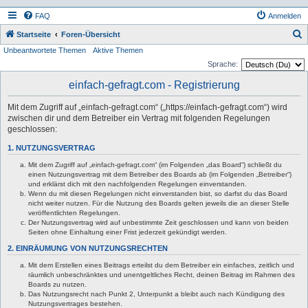
FAQ
Anmelden
S
Startseite
Foren-Übersicht
Unbeantwortete Themen
Aktive Themen
u
Sprache:
c
einfach-gefragt.com - Registrierung
h
e
Mit dem Zugriff auf „einfach-gefragt.com“ („https://einfach-gefragt.com“) wird
zwischen dir und dem Betreiber ein Vertrag mit folgenden Regelungen
geschlossen:
1. NUTZUNGSVERTRAG
Mit dem Zugriff auf „einfach-gefragt.com“ (im Folgenden „das Board“) schließt du
einen Nutzungsvertrag mit dem Betreiber des Boards ab (im Folgenden „Betreiber“)
und erklärst dich mit den nachfolgenden Regelungen einverstanden.
Wenn du mit diesen Regelungen nicht einverstanden bist, so darfst du das Board
nicht weiter nutzen. Für die Nutzung des Boards gelten jeweils die an dieser Stelle
veröffentlichten Regelungen.
Der Nutzungsvertrag wird auf unbestimmte Zeit geschlossen und kann von beiden
Seiten ohne Einhaltung einer Frist jederzeit gekündigt werden.
2. EINRÄUMUNG VON NUTZUNGSRECHTEN
Mit dem Erstellen eines Beitrags erteilst du dem Betreiber ein einfaches, zeitlich und
räumlich unbeschränktes und unentgeltliches Recht, deinen Beitrag im Rahmen des
Boards zu nutzen.
Das Nutzungsrecht nach Punkt 2, Unterpunkt a bleibt auch nach Kündigung des
Nutzungsvertrages bestehen.