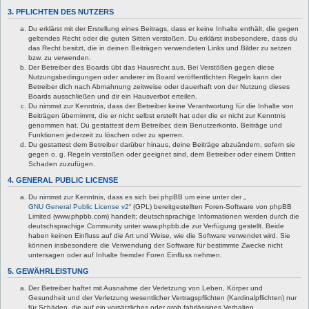
3. PFLICHTEN DES NUTZERS
Du erklärst mit der Erstellung eines Beitrags, dass er keine Inhalte enthält, die gegen
geltendes Recht oder die guten Sitten verstoßen. Du erklärst insbesondere, dass du
das Recht besitzt, die in deinen Beiträgen verwendeten Links und Bilder zu setzen
bzw. zu verwenden.
Der Betreiber des Boards übt das Hausrecht aus. Bei Verstößen gegen diese
Nutzungsbedingungen oder anderer im Board veröffentlichten Regeln kann der
Betreiber dich nach Abmahnung zeitweise oder dauerhaft von der Nutzung dieses
Boards ausschließen und dir ein Hausverbot erteilen.
Du nimmst zur Kenntnis, dass der Betreiber keine Verantwortung für die Inhalte von
Beiträgen übernimmt, die er nicht selbst erstellt hat oder die er nicht zur Kenntnis
genommen hat. Du gestattest dem Betreiber, dein Benutzerkonto, Beiträge und
Funktionen jederzeit zu löschen oder zu sperren.
Du gestattest dem Betreiber darüber hinaus, deine Beiträge abzuändern, sofern sie
gegen o. g. Regeln verstoßen oder geeignet sind, dem Betreiber oder einem Dritten
Schaden zuzufügen.
4. GENERAL PUBLIC LICENSE
Du nimmst zur Kenntnis, dass es sich bei phpBB um eine unter der „
GNU General Public License v2
“ (GPL) bereitgestellten Foren-Software von phpBB
Limited (www.phpbb.com) handelt; deutschsprachige Informationen werden durch die
deutschsprachige Community unter www.phpbb.de zur Verfügung gestellt. Beide
haben keinen Einfluss auf die Art und Weise, wie die Software verwendet wird. Sie
können insbesondere die Verwendung der Software für bestimmte Zwecke nicht
untersagen oder auf Inhalte fremder Foren Einfluss nehmen.
5. GEWÄHRLEISTUNG
Der Betreiber haftet mit Ausnahme der Verletzung von Leben, Körper und
Gesundheit und der Verletzung wesentlicher Vertragspflichten (Kardinalpflichten) nur
für Schäden, die auf ein vorsätzliches oder grob fahrlässiges Verhalten