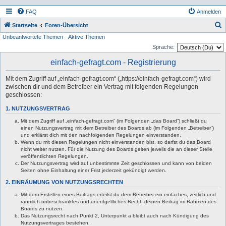
FAQ
Anmelden
S
Startseite
Foren-Übersicht
Unbeantwortete Themen
Aktive Themen
u
Sprache:
c
einfach-gefragt.com - Registrierung
h
e
Mit dem Zugriff auf „einfach-gefragt.com“ („https://einfach-gefragt.com“) wird
zwischen dir und dem Betreiber ein Vertrag mit folgenden Regelungen
geschlossen:
1. NUTZUNGSVERTRAG
Mit dem Zugriff auf „einfach-gefragt.com“ (im Folgenden „das Board“) schließt du
einen Nutzungsvertrag mit dem Betreiber des Boards ab (im Folgenden „Betreiber“)
und erklärst dich mit den nachfolgenden Regelungen einverstanden.
Wenn du mit diesen Regelungen nicht einverstanden bist, so darfst du das Board
nicht weiter nutzen. Für die Nutzung des Boards gelten jeweils die an dieser Stelle
veröffentlichten Regelungen.
Der Nutzungsvertrag wird auf unbestimmte Zeit geschlossen und kann von beiden
Seiten ohne Einhaltung einer Frist jederzeit gekündigt werden.
2. EINRÄUMUNG VON NUTZUNGSRECHTEN
Mit dem Erstellen eines Beitrags erteilst du dem Betreiber ein einfaches, zeitlich und
räumlich unbeschränktes und unentgeltliches Recht, deinen Beitrag im Rahmen des
Boards zu nutzen.
Das Nutzungsrecht nach Punkt 2, Unterpunkt a bleibt auch nach Kündigung des
Nutzungsvertrages bestehen.