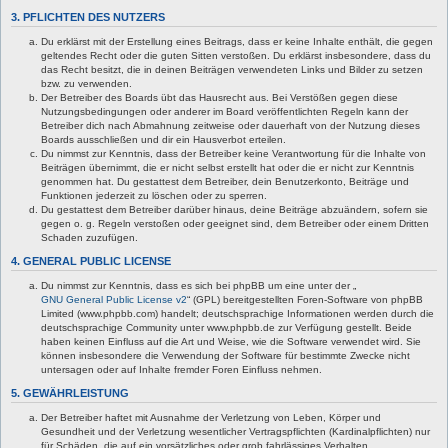
3. PFLICHTEN DES NUTZERS
Du erklärst mit der Erstellung eines Beitrags, dass er keine Inhalte enthält, die gegen
geltendes Recht oder die guten Sitten verstoßen. Du erklärst insbesondere, dass du
das Recht besitzt, die in deinen Beiträgen verwendeten Links und Bilder zu setzen
bzw. zu verwenden.
Der Betreiber des Boards übt das Hausrecht aus. Bei Verstößen gegen diese
Nutzungsbedingungen oder anderer im Board veröffentlichten Regeln kann der
Betreiber dich nach Abmahnung zeitweise oder dauerhaft von der Nutzung dieses
Boards ausschließen und dir ein Hausverbot erteilen.
Du nimmst zur Kenntnis, dass der Betreiber keine Verantwortung für die Inhalte von
Beiträgen übernimmt, die er nicht selbst erstellt hat oder die er nicht zur Kenntnis
genommen hat. Du gestattest dem Betreiber, dein Benutzerkonto, Beiträge und
Funktionen jederzeit zu löschen oder zu sperren.
Du gestattest dem Betreiber darüber hinaus, deine Beiträge abzuändern, sofern sie
gegen o. g. Regeln verstoßen oder geeignet sind, dem Betreiber oder einem Dritten
Schaden zuzufügen.
4. GENERAL PUBLIC LICENSE
Du nimmst zur Kenntnis, dass es sich bei phpBB um eine unter der „
GNU General Public License v2
“ (GPL) bereitgestellten Foren-Software von phpBB
Limited (www.phpbb.com) handelt; deutschsprachige Informationen werden durch die
deutschsprachige Community unter www.phpbb.de zur Verfügung gestellt. Beide
haben keinen Einfluss auf die Art und Weise, wie die Software verwendet wird. Sie
können insbesondere die Verwendung der Software für bestimmte Zwecke nicht
untersagen oder auf Inhalte fremder Foren Einfluss nehmen.
5. GEWÄHRLEISTUNG
Der Betreiber haftet mit Ausnahme der Verletzung von Leben, Körper und
Gesundheit und der Verletzung wesentlicher Vertragspflichten (Kardinalpflichten) nur
für Schäden, die auf ein vorsätzliches oder grob fahrlässiges Verhalten