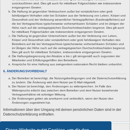
zurückzuführen sind. Dies gilt auch für mittelbare Folgeschäden wie insbesondere
entgangenen Gewinn.
Die Haftung ist gegenüber Verbrauchern außer bei vorsätzlichem oder grob
fahrlässigem Verhalten oder bei Schäden aus der Verletzung von Leben, Körper und
Gesundheit und der Verletzung wesentlicher Vertragspflichten (Kardinalpflichten) auf
die bei Vertragsschluss typischerweise vorhersehbaren Schäden und im übrigen der
Höhe nach auf die vertragstypischen Durchschnittsschäden begrenzt. Dies gilt auch
für mittelbare Folgeschäden wie insbesondere entgangenen Gewinn.
Die Haftung ist gegenüber Unternehmern außer bei der Verletzung von Leben,
Körper und Gesundheit oder vorsätzlichem oder grob fahrlässigem Verhalten des
Betreibers auf die bei Vertragsschluss typischerweise vorhersehbaren Schäden und
im Übrigen der Höhe nach auf die vertragstypischen Durchschnittsschäden begrenzt.
Dies gilt auch für mittelbare Schäden, insbesondere entgangenen Gewinn.
Die Haftungsbegrenzung der Absätze a bis c gilt sinngemäß auch zugunsten der
Mitarbeiter und Erfüllungsgehilfen des Betreibers.
Ansprüche für eine Haftung aus zwingendem nationalem Recht bleiben unberührt.
6. ÄNDERUNGSVORBEHALT
Der Betreiber ist berechtigt, die Nutzungsbedingungen und die Datenschutzerklärung
zu ändern. Die Änderung wird dem Nutzer per E-Mail mitgeteilt.
Der Nutzer ist berechtigt, den Änderungen zu widersprechen. Im Falle des
Widerspruchs erlischt das zwischen dem Betreiber und dem Nutzer bestehende
Vertragsverhältnis mit sofortiger Wirkung.
Die Änderungen gelten als anerkannt und verbindlich, wenn der Nutzer den
Änderungen zugestimmt hat.
Informationen über den Umgang mit deinen persönlichen Daten sind in der
Datenschutzerklärung enthalten.