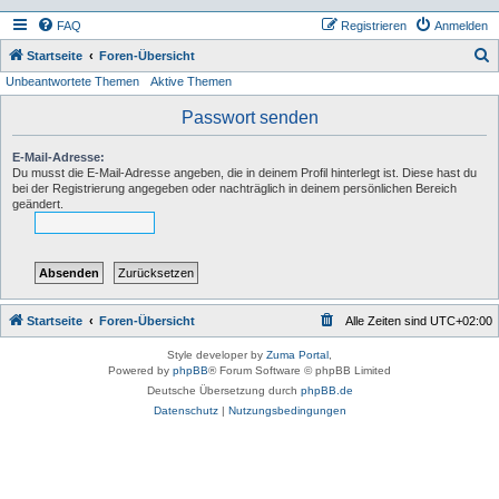
FAQ
Registrieren
Anmelden
S
Startseite
Foren-Übersicht
Unbeantwortete Themen
Aktive Themen
u
c
Passwort senden
h
E-Mail-Adresse:
e
Du musst die E-Mail-Adresse angeben, die in deinem Profil hinterlegt ist. Diese hast du
bei der Registrierung angegeben oder nachträglich in deinem persönlichen Bereich
geändert.
Startseite
Foren-Übersicht
Alle Zeiten sind
UTC+02:00
Style developer by
Zuma Portal
,
Powered by
phpBB
® Forum Software © phpBB Limited
Deutsche Übersetzung durch
phpBB.de
Datenschutz
|
Nutzungsbedingungen