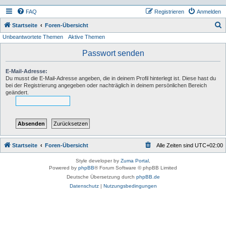
FAQ
Registrieren
Anmelden
S
Startseite
Foren-Übersicht
Unbeantwortete Themen
Aktive Themen
u
c
Passwort senden
h
E-Mail-Adresse:
e
Du musst die E-Mail-Adresse angeben, die in deinem Profil hinterlegt ist. Diese hast du
bei der Registrierung angegeben oder nachträglich in deinem persönlichen Bereich
geändert.
Startseite
Foren-Übersicht
Alle Zeiten sind
UTC+02:00
Style developer by
Zuma Portal
,
Powered by
phpBB
® Forum Software © phpBB Limited
Deutsche Übersetzung durch
phpBB.de
Datenschutz
|
Nutzungsbedingungen