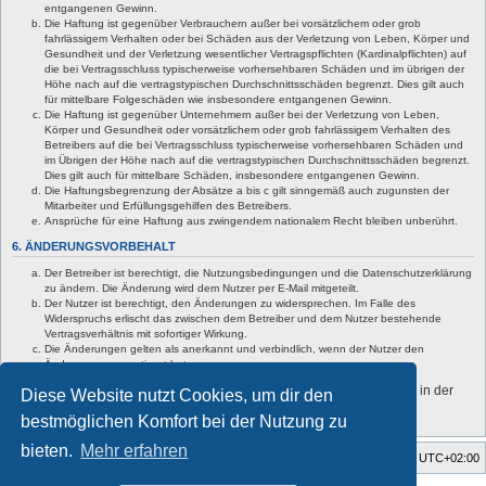
entgangenen Gewinn.
Die Haftung ist gegenüber Verbrauchern außer bei vorsätzlichem oder grob
fahrlässigem Verhalten oder bei Schäden aus der Verletzung von Leben, Körper und
Gesundheit und der Verletzung wesentlicher Vertragspflichten (Kardinalpflichten) auf
die bei Vertragsschluss typischerweise vorhersehbaren Schäden und im übrigen der
Höhe nach auf die vertragstypischen Durchschnittsschäden begrenzt. Dies gilt auch
für mittelbare Folgeschäden wie insbesondere entgangenen Gewinn.
Die Haftung ist gegenüber Unternehmern außer bei der Verletzung von Leben,
Körper und Gesundheit oder vorsätzlichem oder grob fahrlässigem Verhalten des
Betreibers auf die bei Vertragsschluss typischerweise vorhersehbaren Schäden und
im Übrigen der Höhe nach auf die vertragstypischen Durchschnittsschäden begrenzt.
Dies gilt auch für mittelbare Schäden, insbesondere entgangenen Gewinn.
Die Haftungsbegrenzung der Absätze a bis c gilt sinngemäß auch zugunsten der
Mitarbeiter und Erfüllungsgehilfen des Betreibers.
Ansprüche für eine Haftung aus zwingendem nationalem Recht bleiben unberührt.
6. ÄNDERUNGSVORBEHALT
Der Betreiber ist berechtigt, die Nutzungsbedingungen und die Datenschutzerklärung
zu ändern. Die Änderung wird dem Nutzer per E-Mail mitgeteilt.
Der Nutzer ist berechtigt, den Änderungen zu widersprechen. Im Falle des
Widerspruchs erlischt das zwischen dem Betreiber und dem Nutzer bestehende
Vertragsverhältnis mit sofortiger Wirkung.
Die Änderungen gelten als anerkannt und verbindlich, wenn der Nutzer den
Änderungen zugestimmt hat.
Informationen über den Umgang mit deinen persönlichen Daten sind in der
Diese Website nutzt Cookies, um dir den
Datenschutzerklärung enthalten.
bestmöglichen Komfort bei der Nutzung zu
bieten.
Mehr erfahren
Startseite
Foren-Übersicht
Alle Zeiten sind
UTC+02:00