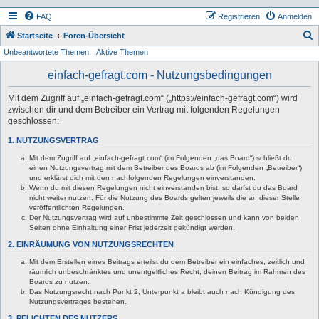
FAQ
Registrieren
Anmelden
S
Startseite
Foren-Übersicht
Unbeantwortete Themen
Aktive Themen
u
c
einfach-gefragt.com - Nutzungsbedingungen
h
Mit dem Zugriff auf „einfach-gefragt.com“ („https://einfach-gefragt.com“) wird
e
zwischen dir und dem Betreiber ein Vertrag mit folgenden Regelungen
geschlossen:
1. NUTZUNGSVERTRAG
Mit dem Zugriff auf „einfach-gefragt.com“ (im Folgenden „das Board“) schließt du
einen Nutzungsvertrag mit dem Betreiber des Boards ab (im Folgenden „Betreiber“)
und erklärst dich mit den nachfolgenden Regelungen einverstanden.
Wenn du mit diesen Regelungen nicht einverstanden bist, so darfst du das Board
nicht weiter nutzen. Für die Nutzung des Boards gelten jeweils die an dieser Stelle
veröffentlichten Regelungen.
Der Nutzungsvertrag wird auf unbestimmte Zeit geschlossen und kann von beiden
Seiten ohne Einhaltung einer Frist jederzeit gekündigt werden.
2. EINRÄUMUNG VON NUTZUNGSRECHTEN
Mit dem Erstellen eines Beitrags erteilst du dem Betreiber ein einfaches, zeitlich und
räumlich unbeschränktes und unentgeltliches Recht, deinen Beitrag im Rahmen des
Boards zu nutzen.
Das Nutzungsrecht nach Punkt 2, Unterpunkt a bleibt auch nach Kündigung des
Nutzungsvertrages bestehen.
3. PFLICHTEN DES NUTZERS