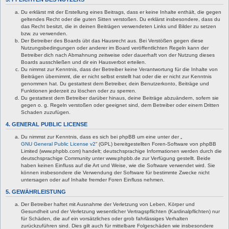
Du erklärst mit der Erstellung eines Beitrags, dass er keine Inhalte enthält, die gegen
geltendes Recht oder die guten Sitten verstoßen. Du erklärst insbesondere, dass du
das Recht besitzt, die in deinen Beiträgen verwendeten Links und Bilder zu setzen
bzw. zu verwenden.
Der Betreiber des Boards übt das Hausrecht aus. Bei Verstößen gegen diese
Nutzungsbedingungen oder anderer im Board veröffentlichten Regeln kann der
Betreiber dich nach Abmahnung zeitweise oder dauerhaft von der Nutzung dieses
Boards ausschließen und dir ein Hausverbot erteilen.
Du nimmst zur Kenntnis, dass der Betreiber keine Verantwortung für die Inhalte von
Beiträgen übernimmt, die er nicht selbst erstellt hat oder die er nicht zur Kenntnis
genommen hat. Du gestattest dem Betreiber, dein Benutzerkonto, Beiträge und
Funktionen jederzeit zu löschen oder zu sperren.
Du gestattest dem Betreiber darüber hinaus, deine Beiträge abzuändern, sofern sie
gegen o. g. Regeln verstoßen oder geeignet sind, dem Betreiber oder einem Dritten
Schaden zuzufügen.
4. GENERAL PUBLIC LICENSE
Du nimmst zur Kenntnis, dass es sich bei phpBB um eine unter der „
GNU General Public License v2
“ (GPL) bereitgestellten Foren-Software von phpBB
Limited (www.phpbb.com) handelt; deutschsprachige Informationen werden durch die
deutschsprachige Community unter www.phpbb.de zur Verfügung gestellt. Beide
haben keinen Einfluss auf die Art und Weise, wie die Software verwendet wird. Sie
können insbesondere die Verwendung der Software für bestimmte Zwecke nicht
untersagen oder auf Inhalte fremder Foren Einfluss nehmen.
5. GEWÄHRLEISTUNG
Der Betreiber haftet mit Ausnahme der Verletzung von Leben, Körper und
Gesundheit und der Verletzung wesentlicher Vertragspflichten (Kardinalpflichten) nur
für Schäden, die auf ein vorsätzliches oder grob fahrlässiges Verhalten
zurückzuführen sind. Dies gilt auch für mittelbare Folgeschäden wie insbesondere