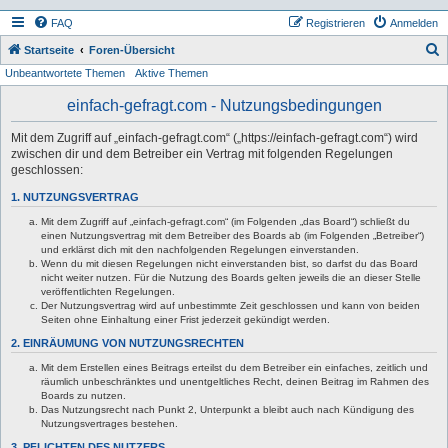
FAQ
Registrieren
Anmelden
S
Startseite
Foren-Übersicht
Unbeantwortete Themen
Aktive Themen
u
c
einfach-gefragt.com - Nutzungsbedingungen
h
Mit dem Zugriff auf „einfach-gefragt.com“ („https://einfach-gefragt.com“) wird
e
zwischen dir und dem Betreiber ein Vertrag mit folgenden Regelungen
geschlossen:
1. NUTZUNGSVERTRAG
Mit dem Zugriff auf „einfach-gefragt.com“ (im Folgenden „das Board“) schließt du
einen Nutzungsvertrag mit dem Betreiber des Boards ab (im Folgenden „Betreiber“)
und erklärst dich mit den nachfolgenden Regelungen einverstanden.
Wenn du mit diesen Regelungen nicht einverstanden bist, so darfst du das Board
nicht weiter nutzen. Für die Nutzung des Boards gelten jeweils die an dieser Stelle
veröffentlichten Regelungen.
Der Nutzungsvertrag wird auf unbestimmte Zeit geschlossen und kann von beiden
Seiten ohne Einhaltung einer Frist jederzeit gekündigt werden.
2. EINRÄUMUNG VON NUTZUNGSRECHTEN
Mit dem Erstellen eines Beitrags erteilst du dem Betreiber ein einfaches, zeitlich und
räumlich unbeschränktes und unentgeltliches Recht, deinen Beitrag im Rahmen des
Boards zu nutzen.
Das Nutzungsrecht nach Punkt 2, Unterpunkt a bleibt auch nach Kündigung des
Nutzungsvertrages bestehen.
3. PFLICHTEN DES NUTZERS