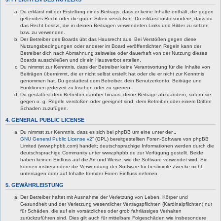
Du erklärst mit der Erstellung eines Beitrags, dass er keine Inhalte enthält, die gegen
geltendes Recht oder die guten Sitten verstoßen. Du erklärst insbesondere, dass du
das Recht besitzt, die in deinen Beiträgen verwendeten Links und Bilder zu setzen
bzw. zu verwenden.
Der Betreiber des Boards übt das Hausrecht aus. Bei Verstößen gegen diese
Nutzungsbedingungen oder anderer im Board veröffentlichten Regeln kann der
Betreiber dich nach Abmahnung zeitweise oder dauerhaft von der Nutzung dieses
Boards ausschließen und dir ein Hausverbot erteilen.
Du nimmst zur Kenntnis, dass der Betreiber keine Verantwortung für die Inhalte von
Beiträgen übernimmt, die er nicht selbst erstellt hat oder die er nicht zur Kenntnis
genommen hat. Du gestattest dem Betreiber, dein Benutzerkonto, Beiträge und
Funktionen jederzeit zu löschen oder zu sperren.
Du gestattest dem Betreiber darüber hinaus, deine Beiträge abzuändern, sofern sie
gegen o. g. Regeln verstoßen oder geeignet sind, dem Betreiber oder einem Dritten
Schaden zuzufügen.
4. GENERAL PUBLIC LICENSE
Du nimmst zur Kenntnis, dass es sich bei phpBB um eine unter der „
GNU General Public License v2
“ (GPL) bereitgestellten Foren-Software von phpBB
Limited (www.phpbb.com) handelt; deutschsprachige Informationen werden durch die
deutschsprachige Community unter www.phpbb.de zur Verfügung gestellt. Beide
haben keinen Einfluss auf die Art und Weise, wie die Software verwendet wird. Sie
können insbesondere die Verwendung der Software für bestimmte Zwecke nicht
untersagen oder auf Inhalte fremder Foren Einfluss nehmen.
5. GEWÄHRLEISTUNG
Der Betreiber haftet mit Ausnahme der Verletzung von Leben, Körper und
Gesundheit und der Verletzung wesentlicher Vertragspflichten (Kardinalpflichten) nur
für Schäden, die auf ein vorsätzliches oder grob fahrlässiges Verhalten
zurückzuführen sind. Dies gilt auch für mittelbare Folgeschäden wie insbesondere