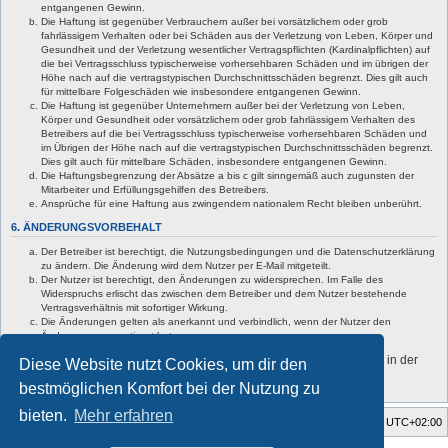
entgangenen Gewinn.
Die Haftung ist gegenüber Verbrauchern außer bei vorsätzlichem oder grob
fahrlässigem Verhalten oder bei Schäden aus der Verletzung von Leben, Körper und
Gesundheit und der Verletzung wesentlicher Vertragspflichten (Kardinalpflichten) auf
die bei Vertragsschluss typischerweise vorhersehbaren Schäden und im übrigen der
Höhe nach auf die vertragstypischen Durchschnittsschäden begrenzt. Dies gilt auch
für mittelbare Folgeschäden wie insbesondere entgangenen Gewinn.
Die Haftung ist gegenüber Unternehmern außer bei der Verletzung von Leben,
Körper und Gesundheit oder vorsätzlichem oder grob fahrlässigem Verhalten des
Betreibers auf die bei Vertragsschluss typischerweise vorhersehbaren Schäden und
im Übrigen der Höhe nach auf die vertragstypischen Durchschnittsschäden begrenzt.
Dies gilt auch für mittelbare Schäden, insbesondere entgangenen Gewinn.
Die Haftungsbegrenzung der Absätze a bis c gilt sinngemäß auch zugunsten der
Mitarbeiter und Erfüllungsgehilfen des Betreibers.
Ansprüche für eine Haftung aus zwingendem nationalem Recht bleiben unberührt.
6. ÄNDERUNGSVORBEHALT
Der Betreiber ist berechtigt, die Nutzungsbedingungen und die Datenschutzerklärung
zu ändern. Die Änderung wird dem Nutzer per E-Mail mitgeteilt.
Der Nutzer ist berechtigt, den Änderungen zu widersprechen. Im Falle des
Widerspruchs erlischt das zwischen dem Betreiber und dem Nutzer bestehende
Vertragsverhältnis mit sofortiger Wirkung.
Die Änderungen gelten als anerkannt und verbindlich, wenn der Nutzer den
Änderungen zugestimmt hat.
Informationen über den Umgang mit deinen persönlichen Daten sind in der
Diese Website nutzt Cookies, um dir den
Datenschutzerklärung enthalten.
bestmöglichen Komfort bei der Nutzung zu
bieten.
Mehr erfahren
Startseite
Foren-Übersicht
Alle Zeiten sind
UTC+02:00