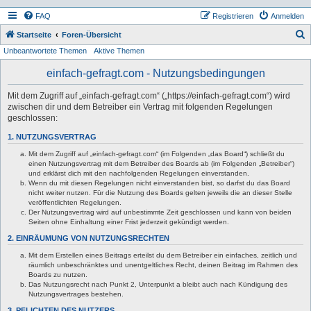
FAQ
Registrieren
Anmelden
S
Startseite
Foren-Übersicht
Unbeantwortete Themen
Aktive Themen
u
c
einfach-gefragt.com - Nutzungsbedingungen
h
Mit dem Zugriff auf „einfach-gefragt.com“ („https://einfach-gefragt.com“) wird
e
zwischen dir und dem Betreiber ein Vertrag mit folgenden Regelungen
geschlossen:
1. NUTZUNGSVERTRAG
Mit dem Zugriff auf „einfach-gefragt.com“ (im Folgenden „das Board“) schließt du
einen Nutzungsvertrag mit dem Betreiber des Boards ab (im Folgenden „Betreiber“)
und erklärst dich mit den nachfolgenden Regelungen einverstanden.
Wenn du mit diesen Regelungen nicht einverstanden bist, so darfst du das Board
nicht weiter nutzen. Für die Nutzung des Boards gelten jeweils die an dieser Stelle
veröffentlichten Regelungen.
Der Nutzungsvertrag wird auf unbestimmte Zeit geschlossen und kann von beiden
Seiten ohne Einhaltung einer Frist jederzeit gekündigt werden.
2. EINRÄUMUNG VON NUTZUNGSRECHTEN
Mit dem Erstellen eines Beitrags erteilst du dem Betreiber ein einfaches, zeitlich und
räumlich unbeschränktes und unentgeltliches Recht, deinen Beitrag im Rahmen des
Boards zu nutzen.
Das Nutzungsrecht nach Punkt 2, Unterpunkt a bleibt auch nach Kündigung des
Nutzungsvertrages bestehen.
3. PFLICHTEN DES NUTZERS