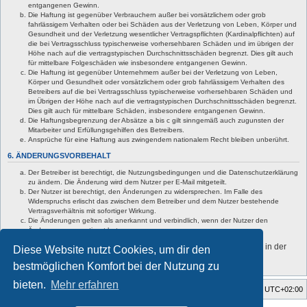
entgangenen Gewinn.
Die Haftung ist gegenüber Verbrauchern außer bei vorsätzlichem oder grob
fahrlässigem Verhalten oder bei Schäden aus der Verletzung von Leben, Körper und
Gesundheit und der Verletzung wesentlicher Vertragspflichten (Kardinalpflichten) auf
die bei Vertragsschluss typischerweise vorhersehbaren Schäden und im übrigen der
Höhe nach auf die vertragstypischen Durchschnittsschäden begrenzt. Dies gilt auch
für mittelbare Folgeschäden wie insbesondere entgangenen Gewinn.
Die Haftung ist gegenüber Unternehmern außer bei der Verletzung von Leben,
Körper und Gesundheit oder vorsätzlichem oder grob fahrlässigem Verhalten des
Betreibers auf die bei Vertragsschluss typischerweise vorhersehbaren Schäden und
im Übrigen der Höhe nach auf die vertragstypischen Durchschnittsschäden begrenzt.
Dies gilt auch für mittelbare Schäden, insbesondere entgangenen Gewinn.
Die Haftungsbegrenzung der Absätze a bis c gilt sinngemäß auch zugunsten der
Mitarbeiter und Erfüllungsgehilfen des Betreibers.
Ansprüche für eine Haftung aus zwingendem nationalem Recht bleiben unberührt.
6. ÄNDERUNGSVORBEHALT
Der Betreiber ist berechtigt, die Nutzungsbedingungen und die Datenschutzerklärung
zu ändern. Die Änderung wird dem Nutzer per E-Mail mitgeteilt.
Der Nutzer ist berechtigt, den Änderungen zu widersprechen. Im Falle des
Widerspruchs erlischt das zwischen dem Betreiber und dem Nutzer bestehende
Vertragsverhältnis mit sofortiger Wirkung.
Die Änderungen gelten als anerkannt und verbindlich, wenn der Nutzer den
Änderungen zugestimmt hat.
Informationen über den Umgang mit deinen persönlichen Daten sind in der
Diese Website nutzt Cookies, um dir den
Datenschutzerklärung enthalten.
bestmöglichen Komfort bei der Nutzung zu
bieten.
Mehr erfahren
Startseite
Foren-Übersicht
Alle Zeiten sind
UTC+02:00