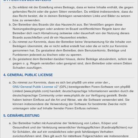
Du erklärst mit der Erstellung eines Beitrags, dass er keine Inhalte enthält, die gegen
geltendes Recht oder die guten Sitten verstoßen. Du erklärst insbesondere, dass du
das Recht besitzt, die in deinen Beiträgen verwendeten Links und Bilder zu setzen
bzw. zu verwenden.
Der Betreiber des Boards übt das Hausrecht aus. Bei Verstößen gegen diese
Nutzungsbedingungen oder anderer im Board veröffentlichten Regeln kann der
Betreiber dich nach Abmahnung zeitweise oder dauerhaft von der Nutzung dieses
Boards ausschließen und dir ein Hausverbot erteilen.
Du nimmst zur Kenntnis, dass der Betreiber keine Verantwortung für die Inhalte von
Beiträgen übernimmt, die er nicht selbst erstellt hat oder die er nicht zur Kenntnis
genommen hat. Du gestattest dem Betreiber, dein Benutzerkonto, Beiträge und
Funktionen jederzeit zu löschen oder zu sperren.
Du gestattest dem Betreiber darüber hinaus, deine Beiträge abzuändern, sofern sie
gegen o. g. Regeln verstoßen oder geeignet sind, dem Betreiber oder einem Dritten
Schaden zuzufügen.
4. GENERAL PUBLIC LICENSE
Du nimmst zur Kenntnis, dass es sich bei phpBB um eine unter der „
GNU General Public License v2
“ (GPL) bereitgestellten Foren-Software von phpBB
Limited (www.phpbb.com) handelt; deutschsprachige Informationen werden durch die
deutschsprachige Community unter www.phpbb.de zur Verfügung gestellt. Beide
haben keinen Einfluss auf die Art und Weise, wie die Software verwendet wird. Sie
können insbesondere die Verwendung der Software für bestimmte Zwecke nicht
untersagen oder auf Inhalte fremder Foren Einfluss nehmen.
5. GEWÄHRLEISTUNG
Der Betreiber haftet mit Ausnahme der Verletzung von Leben, Körper und
Gesundheit und der Verletzung wesentlicher Vertragspflichten (Kardinalpflichten) nur
für Schäden, die auf ein vorsätzliches oder grob fahrlässiges Verhalten
zurückzuführen sind. Dies gilt auch für mittelbare Folgeschäden wie insbesondere