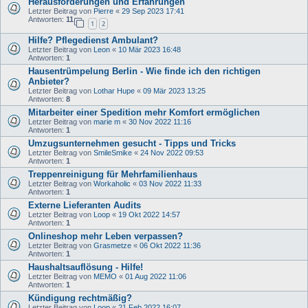
Herausforderungen und Erfahrungen
Letzter Beitrag von
Pierre
«
29 Sep 2023 17:41
Antworten:
11
1
2
Hilfe? Pflegedienst Ambulant?
Letzter Beitrag von
Leon
«
10 Mär 2023 16:48
Antworten:
1
Hausentrümpelung Berlin - Wie finde ich den richtigen
Anbieter?
Letzter Beitrag von
Lothar Hupe
«
09 Mär 2023 13:25
Antworten:
8
Mitarbeiter einer Spedition mehr Komfort ermöglichen
Letzter Beitrag von
marie m
«
30 Nov 2022 11:16
Antworten:
1
Umzugsunternehmen gesucht - Tipps und Tricks
Letzter Beitrag von
SmileSmike
«
24 Nov 2022 09:53
Antworten:
1
Treppenreinigung für Mehrfamilienhaus
Letzter Beitrag von
Workaholic
«
03 Nov 2022 11:33
Antworten:
1
Externe Lieferanten Audits
Letzter Beitrag von
Loop
«
19 Okt 2022 14:57
Antworten:
1
Onlineshop mehr Leben verpassen?
Letzter Beitrag von
Grasmetze
«
06 Okt 2022 11:36
Antworten:
1
Haushaltsauflösung - Hilfe!
Letzter Beitrag von
MEMO
«
01 Aug 2022 11:06
Antworten:
1
Kündigung rechtmäßig?
Letzter Beitrag von
Loop
«
21 Feb 2022 16:07