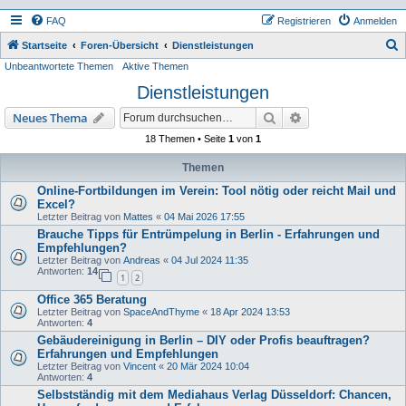
FAQ
Registrieren
Anmelden
S
Startseite
Foren-Übersicht
Dienstleistungen
Unbeantwortete Themen
Aktive Themen
u
Dienstleistungen
c
h
Suche
Erweiterte Suche
Neues Thema
e
18 Themen • Seite
1
von
1
Themen
Online-Fortbildungen im Verein: Tool nötig oder reicht Mail und
Excel?
Letzter Beitrag von
Mattes
«
04 Mai 2026 17:55
Brauche Tipps für Entrümpelung in Berlin - Erfahrungen und
Empfehlungen?
Letzter Beitrag von
Andreas
«
04 Jul 2024 11:35
Antworten:
14
1
2
Office 365 Beratung
Letzter Beitrag von
SpaceAndThyme
«
18 Apr 2024 13:53
Antworten:
4
Gebäudereinigung in Berlin – DIY oder Profis beauftragen?
Erfahrungen und Empfehlungen
Letzter Beitrag von
Vincent
«
20 Mär 2024 10:04
Antworten:
4
Selbstständig mit dem Mediahaus Verlag Düsseldorf: Chancen,