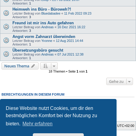
Antworten:
1
Heimweh ins Büro - Büroweh?!
Letzter Beitrag von
Bluedabadee
«
11 Feb 2022 09:23
Antworten:
3
Freund ist mir ins Auto gefahren
Letzter Beitrag von
Andreas
«
16 Dez 2021 16:22
Antworten:
3
Angst vorm Zahnarzt überwinden
Letzter Beitrag von
Yvonne
«
12 Aug 2021 14:44
Antworten:
1
Übersetzungsbüro gesucht
Letzter Beitrag von
Andreas
«
07 Jul 2021 12:38
Antworten:
1
Neues Thema
18 Themen • Seite
1
von
1
Gehe zu
BERECHTIGUNGEN IN DIESEM FORUM
Du darfst
keine
neuen Themen in diesem Forum erstellen.
Du darfst
keine
Antworten zu Themen in diesem Forum erstellen.
Diese Website nutzt Cookies, um dir den
Du darfst deine Beiträge in diesem Forum
nicht
ändern.
Du darfst deine Beiträge in diesem Forum
nicht
löschen.
bestmöglichen Komfort bei der Nutzung zu
Du darfst
keine
Dateianhänge in diesem Forum erstellen.
bieten.
Mehr erfahren
Startseite
Foren-Übersicht
Alle Zeiten sind
UTC+02:00
Style developer by
Zuma Portal
,