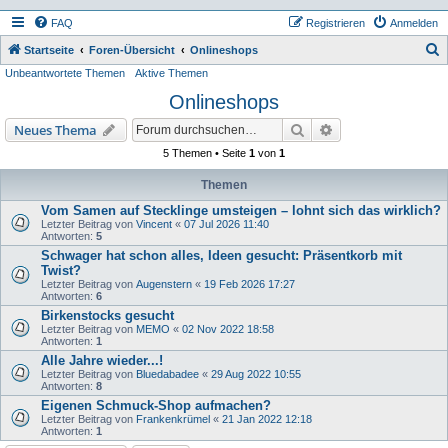
FAQ
Registrieren
Anmelden
S
Startseite
Foren-Übersicht
Onlineshops
Unbeantwortete Themen
Aktive Themen
u
Onlineshops
c
h
Suche
Erweiterte Suche
Neues Thema
e
5 Themen • Seite
1
von
1
Themen
Vom Samen auf Stecklinge umsteigen – lohnt sich das wirklich?
Letzter Beitrag von
Vincent
«
07 Jul 2026 11:40
Antworten:
5
Schwager hat schon alles, Ideen gesucht: Präsentkorb mit
Twist?
Letzter Beitrag von
Augenstern
«
19 Feb 2026 17:27
Antworten:
6
Birkenstocks gesucht
Letzter Beitrag von
MEMO
«
02 Nov 2022 18:58
Antworten:
1
Alle Jahre wieder...!
Letzter Beitrag von
Bluedabadee
«
29 Aug 2022 10:55
Antworten:
8
Eigenen Schmuck-Shop aufmachen?
Letzter Beitrag von
Frankenkrümel
«
21 Jan 2022 12:18
Antworten:
1