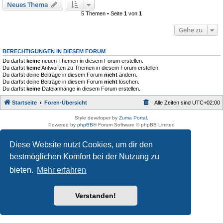
Neues Thema
5 Themen • Seite
1
von
1
Gehe zu
BERECHTIGUNGEN IN DIESEM FORUM
Du darfst
keine
neuen Themen in diesem Forum erstellen.
Du darfst
keine
Antworten zu Themen in diesem Forum erstellen.
Du darfst deine Beiträge in diesem Forum
nicht
ändern.
Du darfst deine Beiträge in diesem Forum
nicht
löschen.
Du darfst
keine
Dateianhänge in diesem Forum erstellen.
Startseite
Foren-Übersicht
Alle Zeiten sind
UTC+02:00
Style developer by
Zuma Portal
,
Powered by
phpBB
® Forum Software © phpBB Limited
Deutsche Übersetzung durch
phpBB.de
Datenschutz
|
Nutzungsbedingungen
Diese Website nutzt Cookies, um dir den
bestmöglichen Komfort bei der Nutzung zu
bieten.
Mehr erfahren
Verstanden!